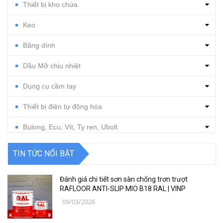
Thiết bị kho chứa
Keo
Băng dính
Dầu Mỡ chịu nhiệt
Dụng cụ cầm tay
Thiết bị điện tự động hóa
Bulong, Ecu, Vít, Ty ren, Ubolt
Dụng cụ cắt gọt
TIN TỨC NỔI BẬT
Vật tư, dụng cụ làm sạch
Đánh giá chi tiết sơn sàn chống trơn trượt
Thiết bị, vật tư điện nước
RAFLOOR ANTI-SLIP MIO B18 RAL | VINP
09/03/2026
Thiết bị, vật tư điện lạnh