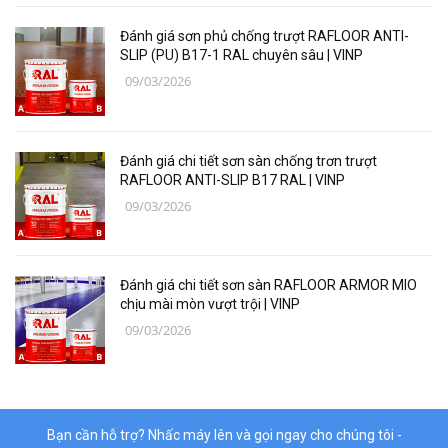
Các loại vật liệu
Đánh giá sơn phủ chống trượt RAFLOOR ANTI-
Thiết bị bảo hộ lao động
SLIP (PU) B17-1 RAL chuyên sâu | VINP
09/03/2026
Thiết bị đo Mitutoyo
Thanh trượt Hiwin
Đánh giá chi tiết sơn sàn chống trơn trượt
Dụng Cụ Ngành Hàng Không
RAFLOOR ANTI-SLIP B17 RAL | VINP
09/03/2026
Thiết Bị Niika
Máy bơm công nghiệp
Đánh giá chi tiết sơn sàn RAFLOOR ARMOR MIO
Linh, Phụ Kiện Công Nghiệp Nặng
chịu mài mòn vượt trội | VINP
09/03/2026
Hóa chất
Vật liệu làm kín DONGSUH
Bạn cần hỗ trợ? Nhấc máy lên và gọi ngay cho chúng tôi -