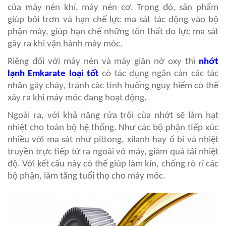
của máy nén khí, máy nén cơ. Trong đó, sản phẩm
giúp bôi trơn và hạn chế lực ma sát tác động vào bộ
phận máy, giúp hạn chế những tổn thất do lực ma sát
gây ra khi vận hành máy móc.
Riêng đối với máy nén và máy giãn nở oxy thì
nhớt
lạnh Emkarate loại tốt
có tác dụng ngăn cản các tác
nhân gây cháy, tránh các tình huống nguy hiểm có thể
xảy ra khi máy móc đang hoạt động.
Ngoài ra, với khả năng rửa trôi của nhớt sẽ làm hạt
nhiệt cho toàn bộ hệ thống. Như các bộ phận tiếp xúc
nhiều với ma sát như pittong, xilanh hay ổ bi và nhiệt
truyền trực tiếp từ ra ngoài vỏ máy, giảm quá tải nhiệt
độ. Với kết cấu này có thể giúp làm kín, chống rò rỉ các
bộ phận, làm tăng tuổi thọ cho máy móc.