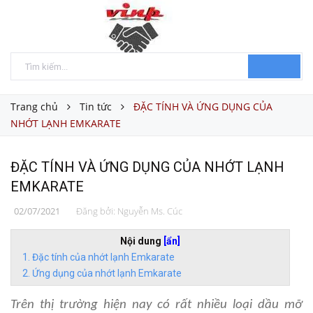
Trang chủ
Tin tức
ĐẶC TÍNH VÀ ỨNG DỤNG CỦA
NHỚT LẠNH EMKARATE
ĐẶC TÍNH VÀ ỨNG DỤNG CỦA NHỚT LẠNH
EMKARATE
02/07/2021
Đăng bởi:
Nguyễn Ms. Cúc
Nội dung
[ẩn]
Đặc tính của nhớt lạnh Emkarate
Ứng dụng của nhớt lạnh Emkarate
Trên thị trường hiện nay có rất nhiều loại dầu mỡ