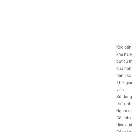
Keo dán 
khả năn
bật cụ th
Khả năng
dán các 
Thời gia
viễn.
Sử dụng 
thép, nh
Ngoài r
Có tính 
Hiệu quả