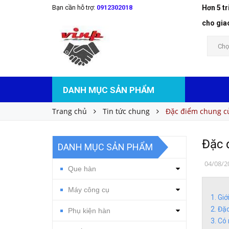
Bạn cần hỗ trợ:
0912302018
Hơn 5 t
cho gia
Chọ
DANH MỤC SẢN PHẨM
Trang chủ
Tin tức chung
Đặc điểm chung củ
Đặc 
DANH MỤC SẢN PHẨM
04/08/2
Que hàn
Máy công cụ
Giớ
Đặc
Phụ kiện hàn
Có 