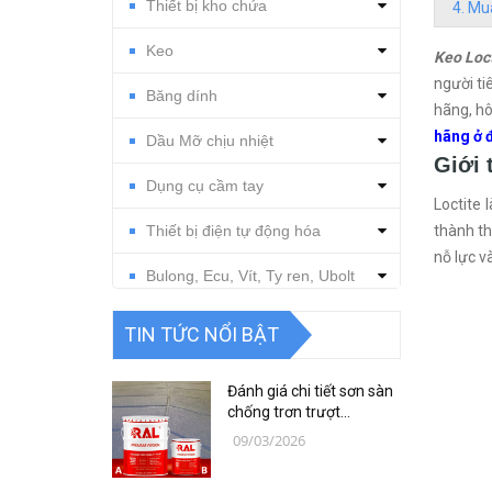
Thiết bị kho chứa
Mua
Keo
Keo Loc
người ti
Băng dính
hãng, h
hãng ở 
Dầu Mỡ chịu nhiệt
Giới 
Dụng cụ cầm tay
Loctite 
Thiết bị điện tự động hóa
thành th
nỗ lực v
Bulong, Ecu, Vít, Ty ren, Ubolt
Dụng cụ cắt gọt
TIN TỨC NỔI BẬT
Vật tư, dụng cụ làm sạch
Đánh giá chi tiết sơn sàn
Thiết bị, vật tư điện nước
chống trơn trượt
RAFLOOR ANTI-SLIP MIO
09/03/2026
B18 RAL | VINP
Thiết bị, vật tư điện lạnh