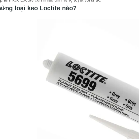
phẩm keo Loctite còn nhiều tính năng tuyệt vời khác.
ững loại keo Loctite nào?