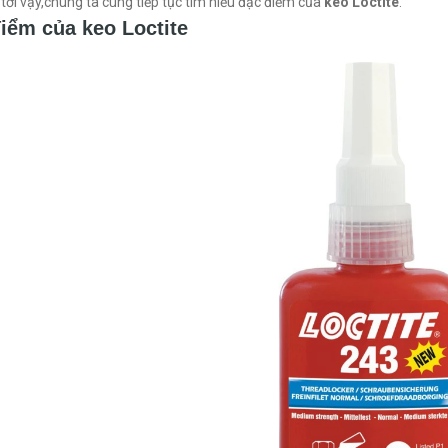
tới vậy,chúng ta cùng tiếp tục tìm hiểu đặc điểm của
keo Loctite
.
iểm của keo Loctite