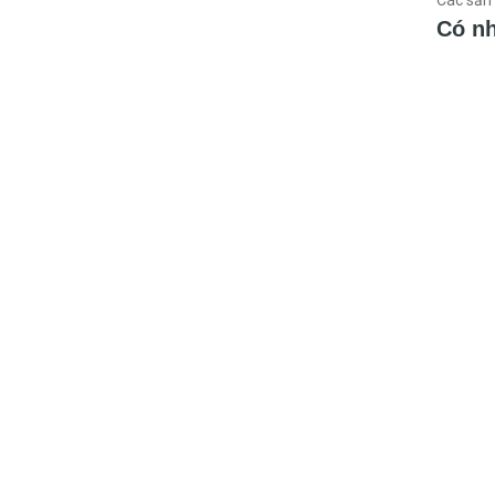
Các sản 
Có nh