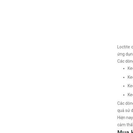
Loctite
ứng dụn
Các dòng
Ke
Ke
Ke
Ke
Các dòn
quả sử d
Hiện nay
cảm thấy
Mua k