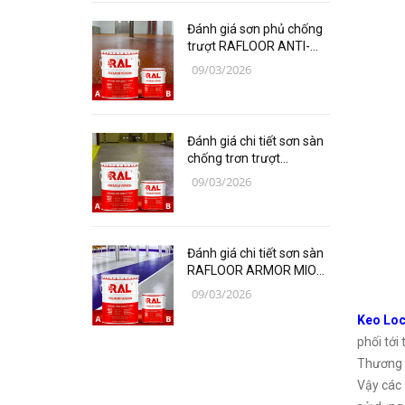
Các loại vật liệu
Đánh giá sơn phủ chống
Thiết bị bảo hộ lao động
trượt RAFLOOR ANTI-
SLIP (PU) B17-1 RAL
09/03/2026
chuyên sâu | VINP
Thiết bị đo Mitutoyo
Thanh trượt Hiwin
Đánh giá chi tiết sơn sàn
Dụng Cụ Ngành Hàng Không
chống trơn trượt
RAFLOOR ANTI-SLIP B17
09/03/2026
Thiết Bị Niika
RAL | VINP
Máy bơm công nghiệp
Đánh giá chi tiết sơn sàn
Linh, Phụ Kiện Công Nghiệp
RAFLOOR ARMOR MIO
Nặng
chịu mài mòn vượt trội |
09/03/2026
VINP
Keo Loc
Hóa chất
phối tới
Vật liệu làm kín DONGSUH
Thương h
Vậy các 