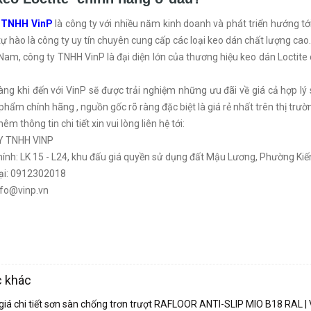
 TNHH VinP
là công ty với nhiều năm kinh doanh và phát triển hướng t
 tự hào là công ty uy tín chuyên cung cấp các loại keo dán chất lượng cao.
 Nam, công ty TNHH VinP là đại diện lớn của thương hiệu keo dán Loctit
ng khi đến với VinP sẽ được trải nghiệm những ưu đãi về giá cả hợp lý 
phẩm chính hãng , nguồn gốc rõ ràng đặc biệt là giá rẻ nhất trên thị trườ
hêm thông tin chi tiết xin vui lòng liên hệ tới:
Y TNHH VINP
hính: LK 15 - L24, khu đấu giá quyền sử dụng đất Mậu Lương, Phường Ki
oại: 0912302018
nfo@vinp.vn
c khác
giá chi tiết sơn sàn chống trơn trượt RAFLOOR ANTI-SLIP MIO B18 RAL |