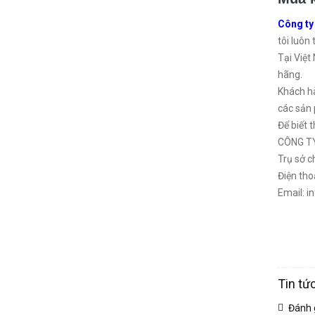
Công ty
tôi luôn
Tại Việt
hãng.
Khách hà
các sản 
Để biết t
CÔNG T
Trụ sở c
Điện th
Email: i
Tin tứ
Đánh 