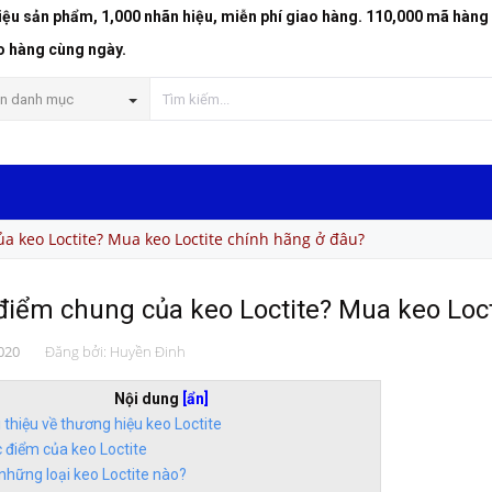
riệu sản phẩm, 1,000 nhãn hiệu, miễn phí giao hàng. 110,000 mã hàng
o hàng cùng ngày.
n danh mục
a keo Loctite? Mua keo Loctite chính hãng ở đâu?
điểm chung của keo Loctite? Mua keo Loct
020
Đăng bởi:
Huyền Đinh
Nội dung
[ẩn]
i thiệu về thương hiệu keo Loctite
 điểm của keo Loctite
những loại keo Loctite nào?