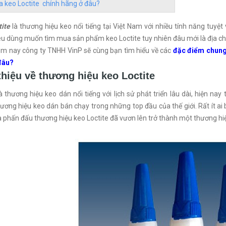
 keo Loctite chính hãng ở đâu?
tite
là thương hiệu keo nổi tiếng tại Việt Nam với nhiều tính năng tuyệt 
êu dùng muốn tìm mua sản phẩm keo Loctite tuy nhiên đâu mới là địa chỉ
ôm nay công ty TNHH VinP sẽ cùng bạn tìm hiểu về các
đặc điểm chung
đâu?
thiệu về thương hiệu keo Loctite
là thương hiệu keo dán nổi tiếng với lịch sử phát triển lâu dài, hiện nay
ương hiệu keo dán bán chạy trong những top đầu của thế giới. Rất ít ai b
à phấn đấu thương hiệu keo Loctite đã vươn lên trở thành một thương hiệu