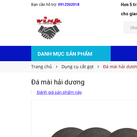
Bạn cần hỗ trợ:
0912302018
Hơn 5 t
Đá mài hải dương
Liên hệ
Giá bán:
cho gia
Chọ
DANH MỤC SẢN PHẨM
Trang chủ
Dụng cụ cắt gọt
Đá mài hải dươ
Đá mài hải dương
Đánh giá sản phẩm này