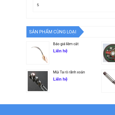
5
SẢN PHẨM CÙNG LOẠI
Báo giá liềm cắt
Liên hệ
Mũi Ta rô rãnh xoắn
Liên hệ