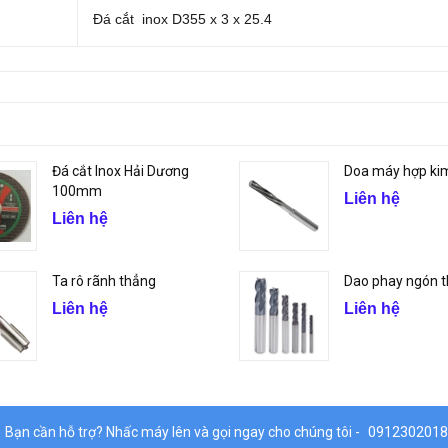
Đá cắt inox D355 x 3 x 25.4
Đá cắt Inox Hải Dương
Doa máy hợp ki
100mm
Liên hệ
Liên hệ
Ta rô rãnh thẳng
Dao phay ngón t
Liên hệ
Liên hệ
Bạn cần hỗ trợ? Nhấc máy lên và gọi ngay cho chúng tôi -
0912302018