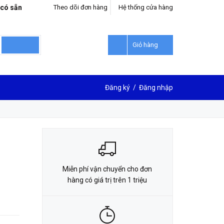
 có sẵn
Theo dõi đơn hàng
Hệ thống cửa hàng
LIÊN HỆ ĐẶT HÀNG
0912302018
Giỏ hàng
Đăng ký
/
Đăng nhập
Miễn phí vận chuyển cho đơn
hàng có giá trị trên 1 triệu