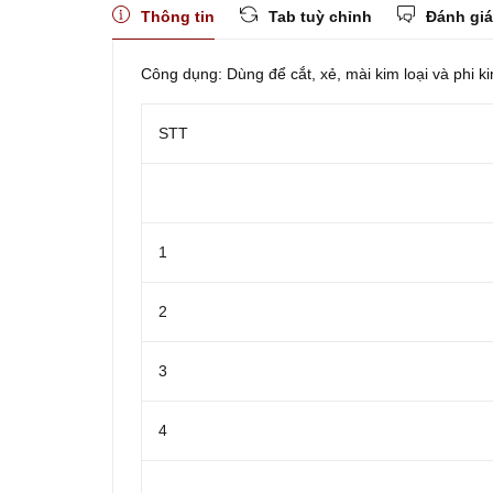
Thông tin
Tab tuỳ chỉnh
Đánh giá
Công dụng: Dùng để cắt, xẻ, mài kim loại và phi k
STT
1
2
3
4