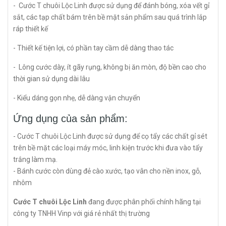
- Cước T chuôi Lộc Linh
được sử dụng để đánh bóng, xóa vết gỉ
sắt, các tạp chất bám trên bề mặt sản phẩm sau quá trình lắp
ráp thiết kế
- Thiết kế tiện lợi, có phần tay cầm dễ dàng thao tác
- Lông cước dày, ít gãy rụng, không bị ăn mòn, độ bền cao cho
thời gian sử dụng dài lâu
- Kiểu dáng gọn nhẹ, dễ dàng vận chuyển
Ứng dụng của sản phẩm:
- Cước T chuôi Lộc Linh được sử dụng để cọ tẩy các chất gỉ sét
trên bề mặt các loại máy móc, linh kiện trước khi đưa vào tẩy
trắng làm mạ.
- Bánh cước còn dùng đẻ cào xước, tạo vân cho nền inox, gỗ,
nhôm
Cước T chuôi Lộc Linh
đang được phân phối chính hãng tại
công ty TNHH Vinp với giá rẻ nhất thị trường