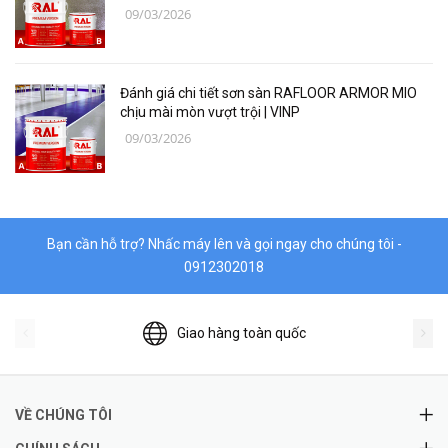
09/03/2026
Thiết Bị Niika
Máy bơm công nghiệp
Đánh giá chi tiết sơn sàn RAFLOOR ARMOR MIO
Linh, Phụ Kiện Công Nghiệp Nặng
chịu mài mòn vượt trội | VINP
09/03/2026
Hóa chất
Vật liệu làm kín DONGSUH
Bạn cần hỗ trợ? Nhấc máy lên và gọi ngay cho chúng tôi -
0912302018
Giao hàng toàn quốc
VỀ CHÚNG TÔI