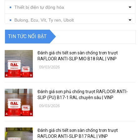
Thiết bị điện tự động hóa
Bulong, Ecu, Vít, Ty ren, Ubolt
Dụng cụ cắt gọt
TIN TỨC NỔI BẬT
Vật tư, dụng cụ làm sạch
Đánh giá chi tiết sơn sàn chống trơn trượt
Thiết bị, vật tư điện nước
RAFLOOR ANTI-SLIP MIO B18 RAL | VINP
09/03/2026
Thiết bị, vật tư điện lạnh
Các loại vật liệu
Đánh giá sơn phủ chống trượt RAFLOOR ANTI-
Thiết bị bảo hộ lao động
SLIP (PU) B17-1 RAL chuyên sâu | VINP
09/03/2026
Thiết bị đo Mitutoyo
Thanh trượt Hiwin
Đánh giá chi tiết sơn sàn chống trơn trượt
Dụng Cụ Ngành Hàng Không
RAFLOOR ANTI-SLIP B17 RAL | VINP