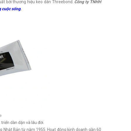
xuất bởi thương hiệu keo dán Threebond.
Công ty TNHH
g cuộc sống
.
n
triển dàn dặn và lâu đời.
ường Nhật Bản từ năm 1955. Hoạt động kinh doanh gần 60