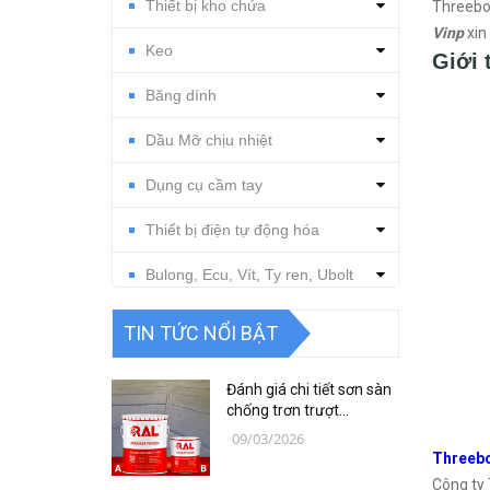
Thiết bị kho chứa
Threebon
Vinp
xin 
Keo
Giới 
Băng dính
Dầu Mỡ chịu nhiệt
Dụng cụ cầm tay
Thiết bị điện tự động hóa
Bulong, Ecu, Vít, Ty ren, Ubolt
Dụng cụ cắt gọt
TIN TỨC NỔI BẬT
Vật tư, dụng cụ làm sạch
Đánh giá chi tiết sơn sàn
Thiết bị, vật tư điện nước
chống trơn trượt
RAFLOOR ANTI-SLIP MIO
09/03/2026
B18 RAL | VINP
Thiết bị, vật tư điện lạnh
Threeb
Công ty 