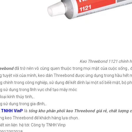
Keo Threebond 1121 chính 
reebond
đã trở nên vô cùng quen thuộc trong mọi mặt của cuộc sống , đ
g tuyệt vời của mình, keo dán Threebond được ứng dụng trong hầu hết m
 chính trong công nghiệp, sử dụng để kết dính lại một số bêề mặt, bộ ph
 sử dụng trong lĩnh vực chế tạo máy móc
oại kính thủy tinh,..
 sử dụng trong gia đình,..
y TNHH VinP
là
tổng kho phân phối keo Threebond giá rẻ, chất lượng 
ng keo Threebond để khách hàng lựa chọn.
iết xin liện hệ tới: Công ty TNHH Vinp