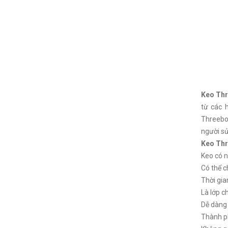
Keo Th
từ các 
Threebon
người sử
Keo Th
Keo có n
Có thể ch
Thời gi
Là lớp c
Dễ dàng
Thành ph