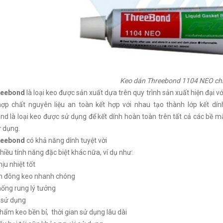
Keo dán Threebond 1104 NEO ch
reebond
là loại keo được sản xuất dựa trên quy trình sản xuất hiện đại 
hợp chất nguyên liệu an toàn kết hợp với nhau tạo thành lớp kết d
d là loại keo được sử dụng để kết dính hoàn toàn trên tất cả các bề m
 dụng.
reebond
có khả năng dính tuyệt vời
hiều tính năng đặc biệt khác nữa, ví dụ như:
ịu nhiệt tốt
an đông keo nhanh chóng
hống rung lý tưởng
 sử dụng
ẩm keo bền bỉ, thời gian sử dụng lâu dài