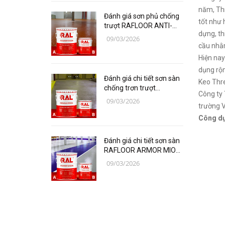
Các loại vật liệu
năm, Th
Đánh giá sơn phủ chống
tốt như 
Thiết bị bảo hộ lao động
trượt RAFLOOR ANTI-
dựng, th
SLIP (PU) B17-1 RAL
09/03/2026
chuyên sâu | VINP
Thiết bị đo Mitutoyo
cầu nhằ
Hiện nay
Thanh trượt Hiwin
dụng rộn
Đánh giá chi tiết sơn sàn
Keo Thre
Dụng Cụ Ngành Hàng Không
chống trơn trượt
Công ty 
RAFLOOR ANTI-SLIP B17
09/03/2026
trường V
Thiết Bị Niika
RAL | VINP
Công dụ
Máy bơm công nghiệp
Đánh giá chi tiết sơn sàn
Linh, Phụ Kiện Công Nghiệp
RAFLOOR ARMOR MIO
Nặng
chịu mài mòn vượt trội |
09/03/2026
VINP
Hóa chất
Vật liệu làm kín DONGSUH