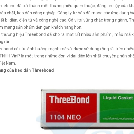
reebond đã trở thành một thương hiệu quen thuộc, đáng tin cậy của k
hóa chất, keo dán công nghiệp. Công ty tự hào đã mang các ứng dụng hiệ
iết bị điện, điện tử và công nghệ cao. Có vị trí vững chắc trong ngành,
m mang sản phẩm đến gần khách hàng hơn.
 thương hiệu Threebond đã cho ra mắt rất nhiều sản phẩm , mẫu mã ke
g rãi.
ebond có sức ảnh hưởng mạnh mẽ và được sử dụng rộng rãi trên nhiều qu
TNHH VinP là một trong những đơn vị đại diện lớn nhất chuyên phân ph
iệt Nam.
ng của keo dán Threebond