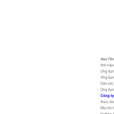
Keo Th
tính năn
Ứng dụng
Ứng dụng
Dán các l
Ứng dụng
Công t
theo, dò
Mọi chi t