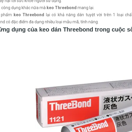
y hại tới sữc khỏe người sử dụng.
u công dụng khác nữa mà
keo Threebond
mang lại.
n phẩm
keo Threebond
lại có khả năng dán tuyệt vời trên 1 loại ch
d có đặc điểm đa dạng nhiều loại mẫu mã, tính năng.
ứng dụng của keo dán Threebond trong cuộc s