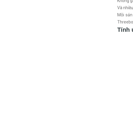
Không gâ
Và nhiề
Mỗi sả
Threebon
Tính 