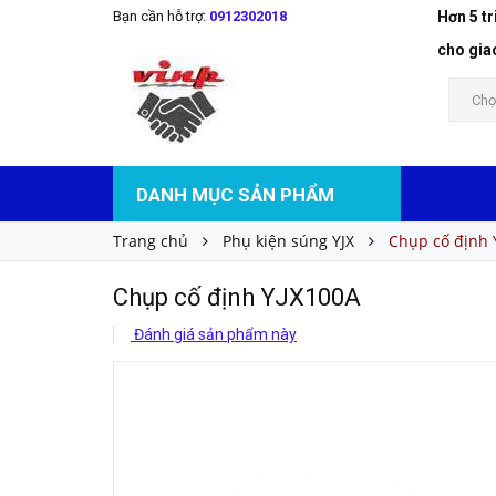
Bạn cần hỗ trợ:
0912302018
Hơn 5 t
Chụp cố định YJX100A
Liên hệ
Giá bán:
cho gia
Chọ
DANH MỤC SẢN PHẨM
Trang chủ
Phụ kiện súng YJX
Chụp cố định 
Chụp cố định YJX100A
Đánh giá sản phẩm này