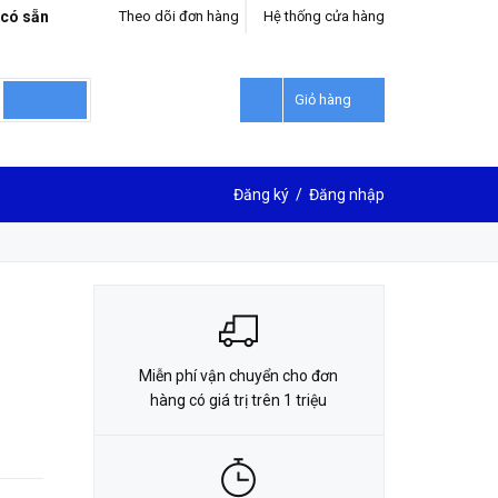
 có sẵn
Theo dõi đơn hàng
Hệ thống cửa hàng
LIÊN HỆ ĐẶT HÀNG
0912302018
Giỏ hàng
Đăng ký
/
Đăng nhập
Miễn phí vận chuyển cho đơn
hàng có giá trị trên 1 triệu