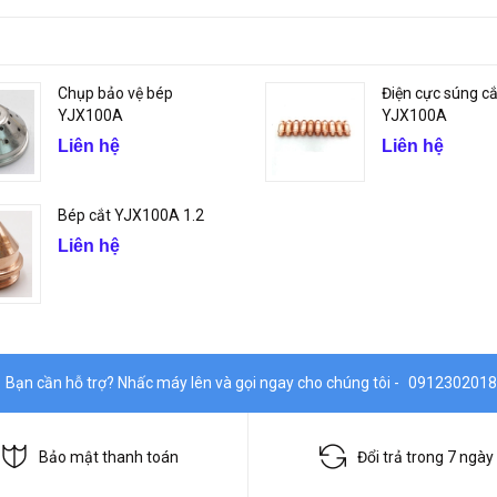
Chụp bảo vệ bép
Điện cực súng cắ
YJX100A
YJX100A
Liên hệ
Liên hệ
Bép cắt YJX100A 1.2
Liên hệ
Bạn cần hỗ trợ? Nhấc máy lên và gọi ngay cho chúng tôi -
0912302018
Bảo mật thanh toán
Đổi trả trong 7 ngày