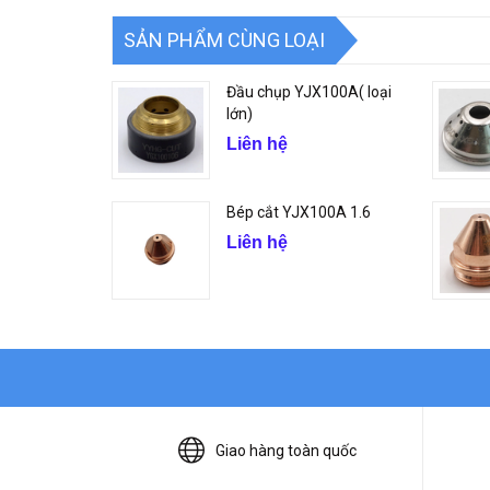
SẢN PHẨM CÙNG LOẠI
Đầu chụp YJX100A( loại
lớn)
Liên hệ
Bép cắt YJX100A 1.6
Liên hệ
Giao hàng toàn quốc