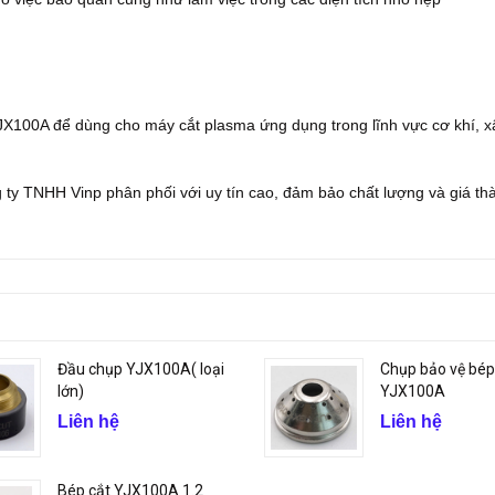
JX100A để dùng cho máy cắt plasma ứng dụng trong lĩnh vực cơ khí, x
ty TNHH Vinp phân phối với uy tín cao, đảm bảo chất lượng và giá th
Đầu chụp YJX100A( loại
Chụp bảo vệ bép
lớn)
YJX100A
Liên hệ
Liên hệ
Bép cắt YJX100A 1.2