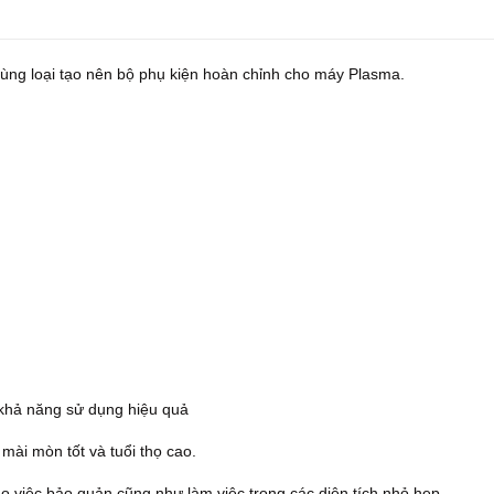
cùng loại tạo nên bộ phụ kiện hoàn chỉnh cho máy Plasma.
o khả năng sử dụng hiệu quả
mài mòn tốt và tuổi thọ cao.
cho việc bảo quản cũng như làm việc trong các diện tích nhỏ hẹp