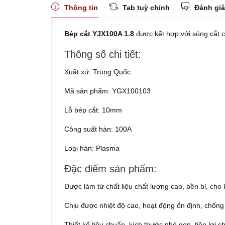
Thông tin
Tab tuỳ chỉnh
Đánh giá
Bép cắt YJX100A 1.8
được kết hợp với súng cắt 
Thông số chi tiết:
Xuất xứ: Trung Quốc
Mã sản phẩm: YGX100103
Lỗ bép cắt: 10mm
Công suất hàn: 100A
Loại hàn: Plasma
Đặc điểm sản phẩm:
Được làm từ chất liệu chất lượng cao, bền bỉ, ch
Chịu được nhiệt độ cao, hoạt động ổn định, chống 
Thiết kế tiêu chuẩn, kích thước nhỏ gọn, tiện lợi 