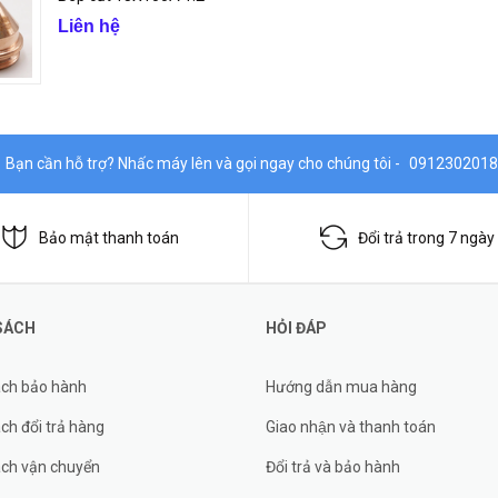
Liên hệ
Bạn cần hỗ trợ? Nhấc máy lên và gọi ngay cho chúng tôi -
0912302018
Bảo mật thanh toán
Đổi trả trong 7 ngày
SÁCH
HỎI ĐÁP
ách bảo hành
Hướng dẫn mua hàng
ch đổi trả hàng
Giao nhận và thanh toán
ách vận chuyển
Đổi trả và bảo hành