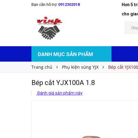
Bạn cần hỗ trợ:
0912302018
Hơn 5 t
Bép cắt YJX100A 1.8
Liên hệ
Giá bán:
cho gia
Chọ
DANH MỤC SẢN PHẨM
Trang chủ
Phụ kiện súng YJX
Bép cắt YJX100
Bép cắt YJX100A 1.8
Đánh giá sản phẩm này