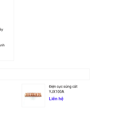
ây
ành
Điện cực súng cắt
YJX100A
Liên hệ