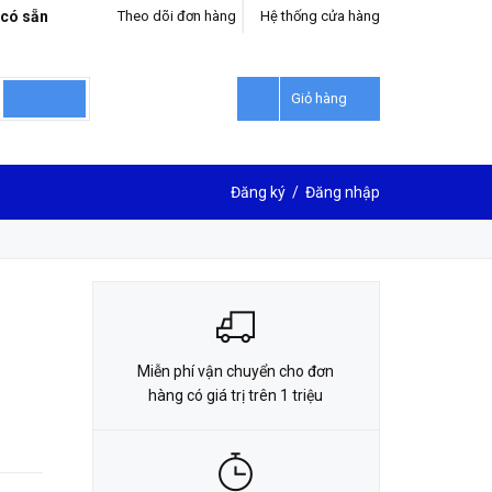
 có sẵn
Theo dõi đơn hàng
Hệ thống cửa hàng
LIÊN HỆ ĐẶT HÀNG
0912302018
Giỏ hàng
Đăng ký
/
Đăng nhập
Miễn phí vận chuyển cho đơn
hàng có giá trị trên 1 triệu