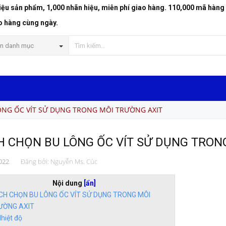
riệu sản phẩm, 1,000 nhãn hiệu, miễn phí giao hàng. 110,000 mã hàng
o hàng cùng ngày.
n danh mục
NG ỐC VÍT SỬ DỤNG TRONG MÔI TRƯỜNG AXIT
 CHỌN BU LÔNG ỐC VÍT SỬ DỤNG TRON
022
Đăng bởi:
Nguyễn Ms. Cúc
Nội dung
[ẩn]
CH CHỌN BU LÔNG ỐC VÍT SỬ DỤNG TRONG MÔI
ƯỜNG AXIT
hiệt độ