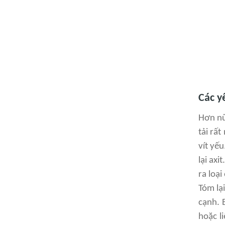
Các y
Hơn nữ
tải rất
vít yế
lại ax
ra loại
Tóm lạ
cạnh. 
hoặc l