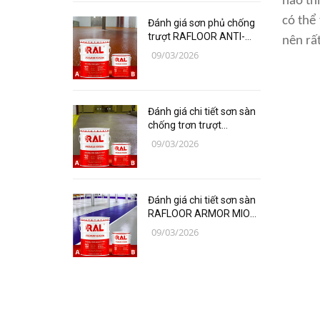
nào th
Các loại vật liệu
có thể
Đánh giá sơn phủ chống
Thiết bị bảo hộ lao động
trượt RAFLOOR ANTI-
nên rấ
SLIP (PU) B17-1 RAL
09/03/2026
chuyên sâu | VINP
Thiết bị đo Mitutoyo
Thanh trượt Hiwin
Đánh giá chi tiết sơn sàn
Dụng Cụ Ngành Hàng Không
chống trơn trượt
RAFLOOR ANTI-SLIP B17
09/03/2026
Thiết Bị Niika
RAL | VINP
Máy bơm công nghiệp
Đánh giá chi tiết sơn sàn
Linh, Phụ Kiện Công Nghiệp
RAFLOOR ARMOR MIO
Nặng
chịu mài mòn vượt trội |
09/03/2026
VINP
Hóa chất
Vật liệu làm kín DONGSUH