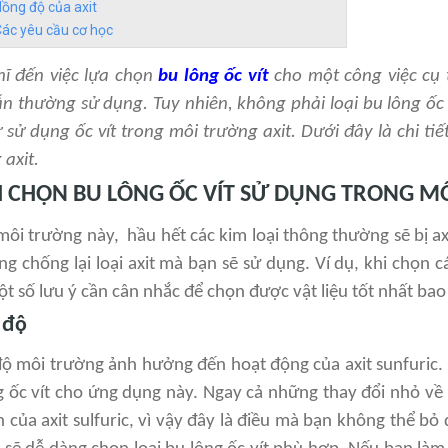
ồng độ của axit
ác yêu cầu cơ học
hĩ đến việc lựa chọn
bu lông ốc vít
cho một công việc cụ 
ẫn thường sử dụng. Tuy nhiên, không phải loại bu lông ốc
 sử dụng ốc vít trong môi trường axit. Dưới đây là chi ti
 axit.
 CHỌN BU LÔNG ỐC VÍT SỬ DỤNG TRONG M
môi trường này, hầu hết các kim loại thông thường sẽ bị ax
g chống lại loại axit mà bạn sẽ sử dụng. Ví dụ, khi chọn các
ột số lưu ý cần cân nhắc để chọn được vật liệu tốt nhất ba
 độ
độ môi trường ảnh hưởng đến hoạt động của axit sunfuric. 
g ốc vít cho ứng dụng này. Ngay cả những thay đổi nhỏ về 
của axit sulfuric, vì vậy đây là điều mà bạn không thể bỏ 