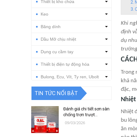
Thiết bị kho chứa
N
C
Keo
Khi ng
Băng dính
định v
Dầu Mỡ chịu nhiệt
dụ như
trường
Dụng cụ cầm tay
CÁCH
Thiết bị điện tự động hóa
Trong 
Bulong, Ecu, Vít, Ty ren, Ubolt
khả năn
đặc, m
Dụng cụ cắt gọt
TIN TỨC NỔI BẬT
Nhiệt
Vật tư, dụng cụ làm sạch
Đánh giá chi tiết sơn sàn
Nhiệt 
Thiết bị, vật tư điện nước
chống trơn trượt
bu lôn
RAFLOOR ANTI-SLIP MIO
09/03/2026
B18 RAL | VINP
Thiết bị, vật tư điện lạnh
ăn mòn 