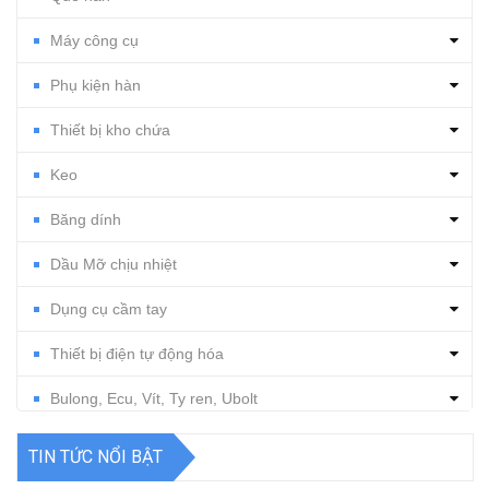
Máy công cụ
Phụ kiện hàn
Thiết bị kho chứa
Keo
Băng dính
Dầu Mỡ chịu nhiệt
Dụng cụ cầm tay
Thiết bị điện tự động hóa
Bulong, Ecu, Vít, Ty ren, Ubolt
Dụng cụ cắt gọt
TIN TỨC NỔI BẬT
Vật tư, dụng cụ làm sạch