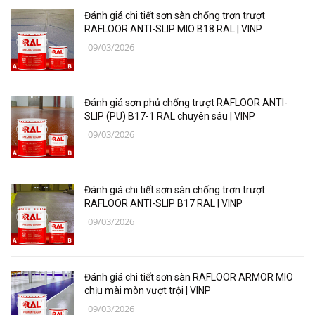
Đánh giá chi tiết sơn sàn chống trơn trượt
Thiết bị, vật tư điện nước
RAFLOOR ANTI-SLIP MIO B18 RAL | VINP
09/03/2026
Thiết bị, vật tư điện lạnh
Các loại vật liệu
Đánh giá sơn phủ chống trượt RAFLOOR ANTI-
Thiết bị bảo hộ lao động
SLIP (PU) B17-1 RAL chuyên sâu | VINP
09/03/2026
Thiết bị đo Mitutoyo
Thanh trượt Hiwin
Đánh giá chi tiết sơn sàn chống trơn trượt
Dụng Cụ Ngành Hàng Không
RAFLOOR ANTI-SLIP B17 RAL | VINP
09/03/2026
Thiết Bị Niika
Máy bơm công nghiệp
Đánh giá chi tiết sơn sàn RAFLOOR ARMOR MIO
Linh, Phụ Kiện Công Nghiệp Nặng
chịu mài mòn vượt trội | VINP
09/03/2026