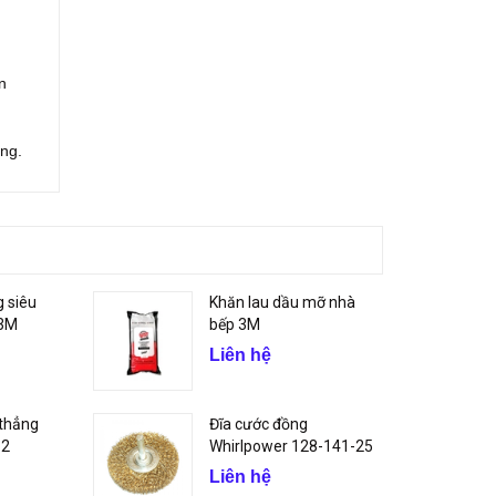
n
ờng.
g siêu
Khăn lau dầu mỡ nhà
 3M
bếp 3M
Liên hệ
 thẳng
Đĩa cước đồng
.2
Whirlpower 128-141-25
Liên hệ