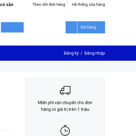
 có sẵn
Theo dõi đơn hàng
Hệ thống cửa hàng
LIÊN HỆ ĐẶT HÀNG
0912302018
Giỏ hàng
Đăng ký
/
Đăng nhập
Miễn phí vận chuyển cho đơn
hàng có giá trị trên 1 triệu