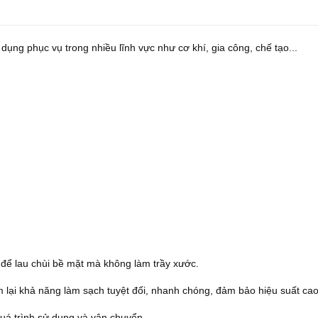
ụng phục vụ trong nhiều lĩnh vực như cơ khí, gia công, chế tạo...
để lau chùi bề mặt mà không làm trầy xước.
m lại khả năng làm sạch tuyệt đối, nhanh chóng, đảm bảo hiệu suất ca
 quá trình sử dụng và vận chuyển.