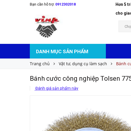
Bạn cần hỗ trợ:
0912302018
Hơn 5 t
Bánh cước công nghiệp Tolsen 77527
Liên hệ
Giá bán:
cho gia
Chọ
DANH MỤC SẢN PHẨM
Trang chủ
Vật tư, dụng cụ làm sạch
Bánh c
Bánh cước công nghiệp Tolsen 77
Đánh giá sản phẩm này