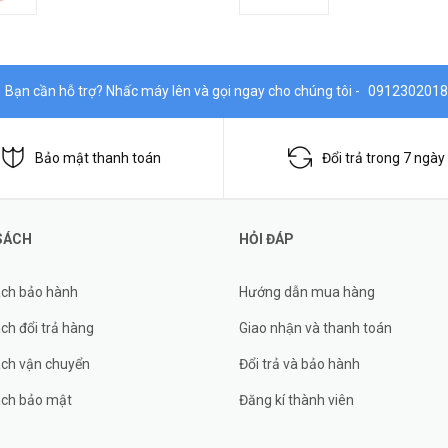
Bạn cần hỗ trợ? Nhấc máy lên và gọi ngay cho chúng tôi -
0912302018
Bảo mật thanh toán
Đổi trả trong 7 ngày
SÁCH
HỎI ĐÁP
ách bảo hành
Hướng dẫn mua hàng
ch đổi trả hàng
Giao nhận và thanh toán
ách vận chuyển
Đổi trả và bảo hành
ách bảo mật
Đăng kí thành viên