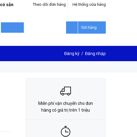
 có sẵn
Theo dõi đơn hàng
Hệ thống cửa hàng
LIÊN HỆ ĐẶT HÀNG
0912302018
Giỏ hàng
Đăng ký
/
Đăng nhập
Miễn phí vận chuyển cho đơn
hàng có giá trị trên 1 triệu