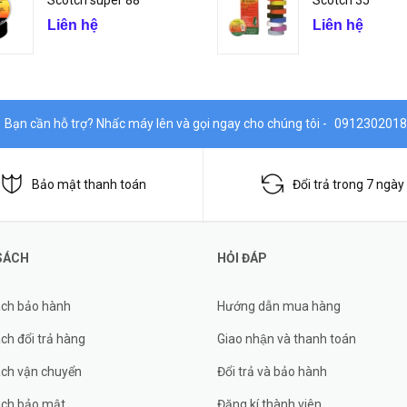
Scotch super 88
Scotch 35
Liên hệ
Liên hệ
Bạn cần hỗ trợ? Nhấc máy lên và gọi ngay cho chúng tôi -
0912302018
Bảo mật thanh toán
Đổi trả trong 7 ngày
SÁCH
HỎI ĐÁP
ách bảo hành
Hướng dẫn mua hàng
ch đổi trả hàng
Giao nhận và thanh toán
ách vận chuyển
Đổi trả và bảo hành
ách bảo mật
Đăng kí thành viên