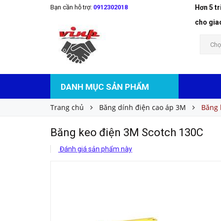
Bạn cần hỗ trợ:
0912302018
Hơn 5 t
Băng keo điện 3M Scotch 130C
Liên hệ
Giá bán:
cho gia
Chọ
DANH MỤC SẢN PHẨM
Trang chủ
Băng dính điện cao áp 3M
Băng 
Băng keo điện 3M Scotch 130C
Đánh giá sản phẩm này