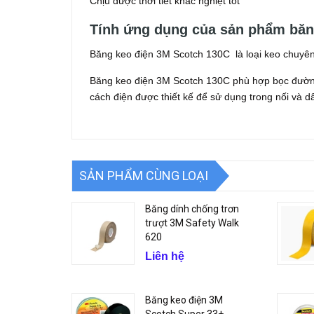
Chịu được thời tiết khắc nghiệt tốt
Tính ứng dụng của sản phẩm băn
Băng keo điện 3M Scotch 130C là loại keo chuyê
Băng keo điện 3M Scotch 130C phù hợp bọc đường 
cách điện được thiết kế để sử dụng trong nối và d
SẢN PHẨM CÙNG LOẠI
Băng dính chống trơn
trượt 3M Safety Walk
620
Liên hệ
Băng keo điện 3M