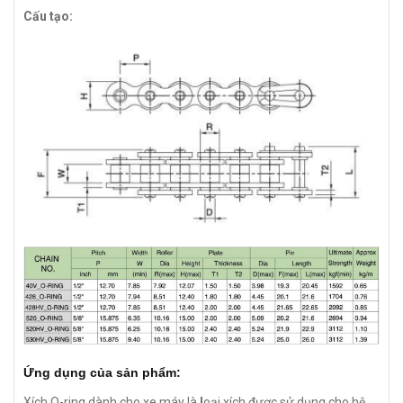
Cấu tạo:
Ứng dụng của sản phẩm:
Xích O-ring dành cho xe máy là
l
oại xích được sử dụng cho hệ