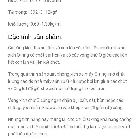
Bước xích: 12.7 - 15.875mm
Tải trọng: 1592 -3112kgf
Khối lượng: 0.69 -1.39kg/m
Đặc tính sản phẩm:
Có cùng kích thước tấm và con lăn với xích tiêu chuẩn nhưng
xích O-ring có chốt dài hơn và có các vòng chữ O giữa các liên
kết con lăn và liên kết chốt.
Trong quá trình sản xuất nhông xích xe máy O-ring, mỡ chất
lượng cao do nhà máy sản xuất đã được bôi kín giữa các chốt
và ống lót để giữ cho xích luôn ở trạng thái bôi trơn.
Vòng xích chữ O cũng ngăn chặn bụi bẩn, cát, bùn hoặc các
chất gây ô nhiễm khác bám vào khớp xích để giảm độ căng.
Những tính năng này mang lại cho chuỗi O-ring khả năng chống
mài mòn và hiệu suất tối đa để có tuổi thọ làm việc lâu hơn và ít
phải bảo dưỡng hơn.