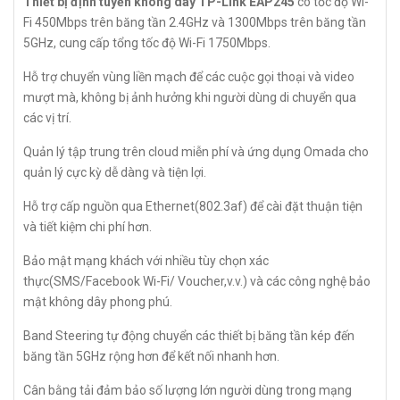
Thiết bị định tuyến không dây TP-Link EAP245
có tốc độ Wi-
Fi 450Mbps trên băng tần 2.4GHz và 1300Mbps trên băng tần
5GHz, cung cấp tổng tốc độ Wi-Fi 1750Mbps.
Hỗ trợ chuyển vùng liền mạch để các cuộc gọi thoại và video
mượt mà, không bị ảnh hưởng khi người dùng di chuyển qua
các vị trí.
Quản lý tập trung trên cloud miễn phí và ứng dụng Omada cho
quản lý cực kỳ dễ dàng và tiện lợi.
Hỗ trợ cấp nguồn qua Ethernet(802.3af) để cài đặt thuận tiện
và tiết kiệm chi phí hơn.
Bảo mật mạng khách với nhiều tùy chọn xác
thực(SMS/Facebook Wi-Fi/ Voucher,v.v.) và các công nghệ bảo
mật không dây phong phú.
Band Steering tự động chuyển các thiết bị băng tần kép đến
băng tần 5GHz rộng hơn để kết nối nhanh hơn.
Cân bằng tải đảm bảo số lượng lớn người dùng trong mạng