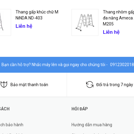
Thang gấp khúc chữ M
Thang nhôm gấp
NiNDA ND-403
đa năng Ameca
M205
Liên hệ
Liên hệ
Bạn cần hỗ trợ? Nhấc máy lên và gọi ngay cho chúng tôi -
0912302018
Bảo mật thanh toán
Đổi trả trong 7 ngày
SÁCH
HỎI ĐÁP
ách bảo hành
Hướng dẫn mua hàng