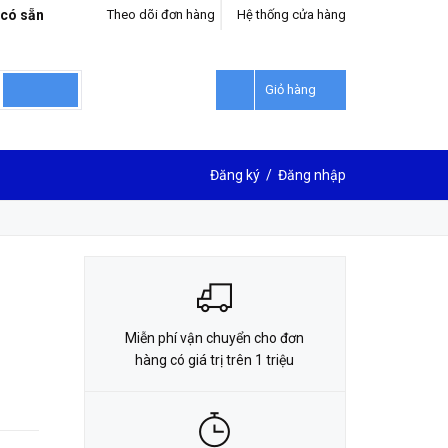
 có sẵn
Theo dõi đơn hàng
Hệ thống cửa hàng
LIÊN HỆ ĐẶT HÀNG
0912302018
Giỏ hàng
Đăng ký
/
Đăng nhập
Miễn phí vận chuyển cho đơn
hàng có giá trị trên 1 triệu