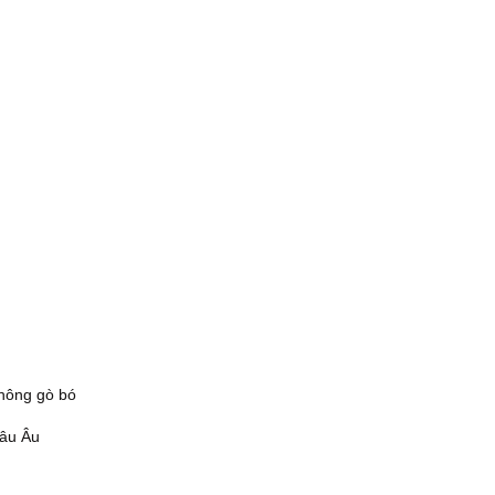
không gò bó
hâu Âu