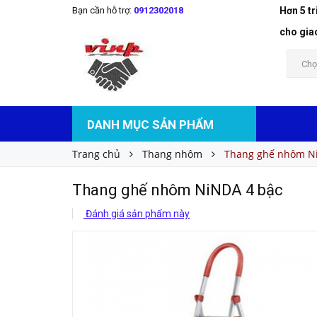
Bạn cần hỗ trợ:
0912302018
Hơn 5 t
Thang ghế nhôm NiNDA 4 bậc
Liên hệ
Giá bán:
cho gia
Chọ
DANH MỤC SẢN PHẨM
Trang chủ
Thang nhôm
Thang ghế nhôm N
Thang ghế nhôm NiNDA 4 bậc
Đánh giá sản phẩm này