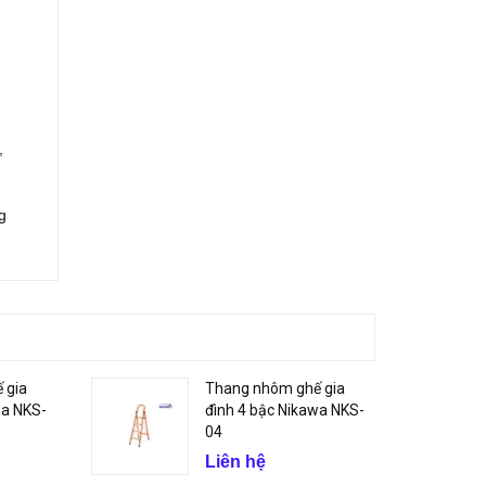
,
g
 gia
Thang nhôm ghế gia
wa NKS-
đình 4 bậc Nikawa NKS-
04
Liên hệ