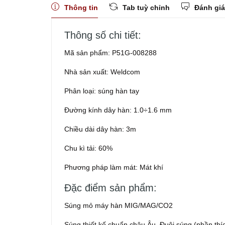
Thông tin
Tab tuỳ chỉnh
Đánh giá
Thông số chi tiết:
Mã sản phẩm: P51G-008288
Nhà sản xuất: Weldcom
Phân loại: súng hàn tay
Đường kính dây hàn: 1.0÷1.6 mm
Chiều dài dây hàn: 3m
Chu kì tải: 60%
Phương pháp làm mát: Mát khí
Đặc điểm sản phẩm:
Súng mỏ máy hàn MIG/MAG/CO2
Súng thiết kế chuẩn châu Âu. Đuôi súng (phần th