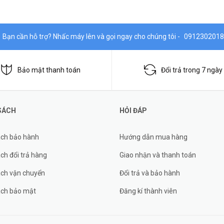
Bạn cần hỗ trợ? Nhấc máy lên và gọi ngay cho chúng tôi -
0912302018
Bảo mật thanh toán
Đổi trả trong 7 ngày
SÁCH
HỎI ĐÁP
ách bảo hành
Hướng dẫn mua hàng
ch đổi trả hàng
Giao nhận và thanh toán
ách vận chuyển
Đổi trả và bảo hành
ách bảo mật
Đăng kí thành viên