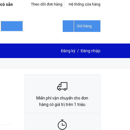
 có sẵn
Theo dõi đơn hàng
Hệ thống cửa hàng
LIÊN HỆ ĐẶT HÀNG
0912302018
Giỏ hàng
Đăng ký
/
Đăng nhập
Miễn phí vận chuyển cho đơn
hàng có giá trị trên 1 triệu