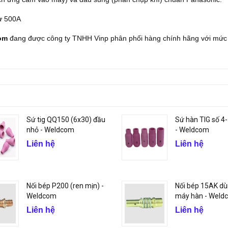
ừ 500A
om
đang được công ty TNHH Vinp phân phối hàng chính hãng với mức
Sứ tig QQ150 (6x30) đầu
Sứ hàn TIG số 4
nhỏ - Weldcom
- Weldcom
Liên hệ
Liên hệ
Nối bép P200 (ren mịn) -
Nối bép 15AK dù
Weldcom
máy hàn - Weld
Liên hệ
Liên hệ