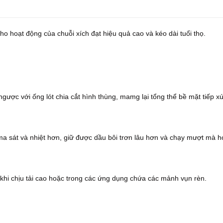
ho hoạt động của chuỗi xích đạt hiệu quả cao và kéo dài tuổi thọ.
 ngược với ống lót chia cắt hình thùng, mamg lại tổng thể bề mặt tiếp xú
t ma sát và nhiệt hơn, giữ được dầu bôi trơn lâu hơn và chạy mượt mà h
khi chịu tải cao hoặc trong các ứng dụng chứa các mảnh vụn rèn.