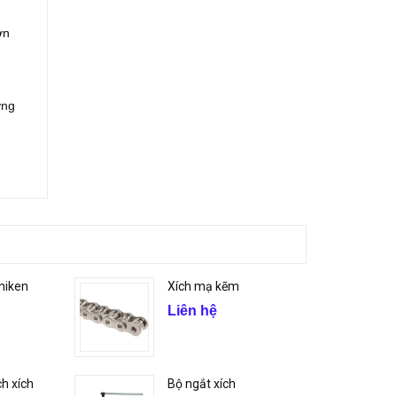
ơn
ợng
niken
Xích mạ kẽm
Liên hệ
h xích
Bộ ngắt xích