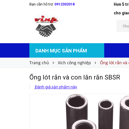
Bạn cần hỗ trợ:
0912302018
Hơn 5 t
Ống lót rắn và con lăn rắn SBSR
Liên hệ
Giá bán:
cho gia
Chọ
DANH MỤC SẢN PHẨM
Trang chủ
Xích công nghiệp
Ống lót rắn và
Ống lót rắn và con lăn rắn SBSR
Đánh giá sản phẩm này