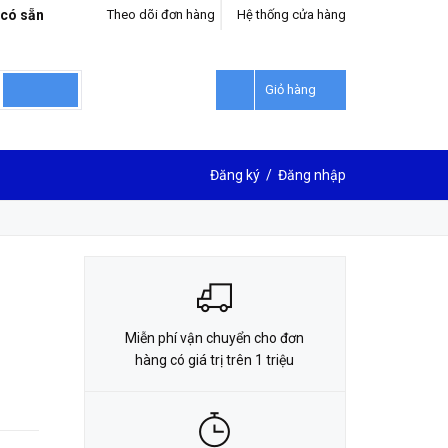
 có sẵn
Theo dõi đơn hàng
Hệ thống cửa hàng
LIÊN HỆ ĐẶT HÀNG
0912302018
Giỏ hàng
Đăng ký
/
Đăng nhập
Miễn phí vận chuyển cho đơn
hàng có giá trị trên 1 triệu