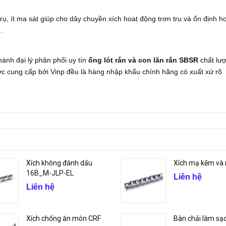
rụ, ít ma sát giúp cho dây chuyền xích hoat động trơn tru và ổn định h
n.
ành đại lý phân phối uy tín
ống lót rắn và con lăn rắn SBSR
chất lư
ợc cung cấp bởi Vinp đều là hàng nhập khẩu chính hãng có xuất xứ rõ
Xích không đánh dấu
Xích mạ kẽm và 
16B_M-JLP-EL
Liên hệ
Liên hệ
Xích chống ăn mòn CRF
Bàn chải làm sạc