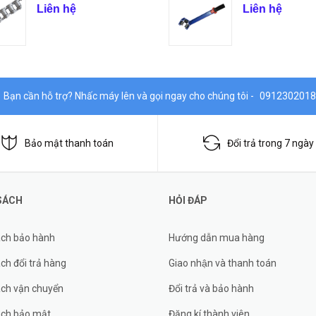
Liên hệ
Liên hệ
Bạn cần hỗ trợ? Nhấc máy lên và gọi ngay cho chúng tôi -
0912302018
Bảo mật thanh toán
Đổi trả trong 7 ngày
SÁCH
HỎI ĐÁP
ách bảo hành
Hướng dẫn mua hàng
ch đổi trả hàng
Giao nhận và thanh toán
ách vận chuyển
Đổi trả và bảo hành
ách bảo mật
Đăng kí thành viên