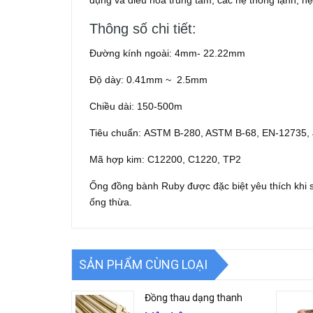
dụng và điều hòa trung tâm, các hệ thống lạnh, hệ 
Thông số chi tiết:
Đường kính ngoài: 4mm- 22.22mm
Độ dày: 0.41mm ~ 2.5mm
Chiều dài: 150-500m
Tiêu chuẩn: ASTM B-280, ASTM B-68, EN-12735,
Mã hợp kim: C12200, C1220, TP2
Ống đồng bành Ruby được đặc biệt yêu thích khi 
ống thừa.
SẢN PHẨM CÙNG LOẠI
Đồng thau dạng thanh