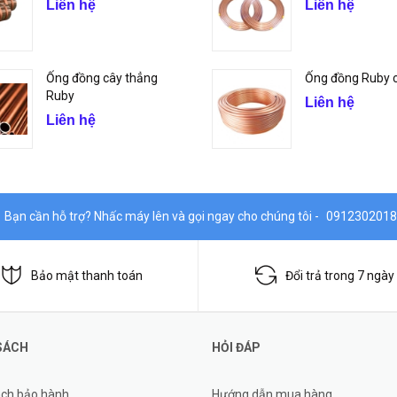
Liên hệ
Liên hệ
Ống đồng cây thẳng
Ống đồng Ruby 
Ruby
Liên hệ
Liên hệ
Bạn cần hỗ trợ? Nhấc máy lên và gọi ngay cho chúng tôi -
0912302018
Bảo mật thanh toán
Đổi trả trong 7 ngày
SÁCH
HỎI ĐÁP
ách bảo hành
Hướng dẫn mua hàng