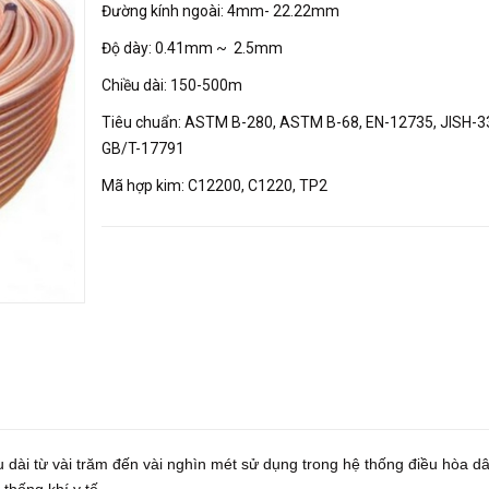
Đường kính ngoài: 4mm- 22.22mm
Độ dày: 0.41mm ~ 2.5mm
Chiều dài: 150-500m
Tiêu chuẩn: ASTM B-280, ASTM B-68, EN-12735, JISH-3
GB/T-17791
Mã hợp kim: C12200, C1220, TP2
 dài từ vài trăm đến vài nghìn mét sử dụng trong hệ thống điều hòa d