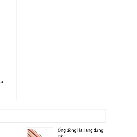
ẩu
I
Ống đồng Hailiang dạng
cây