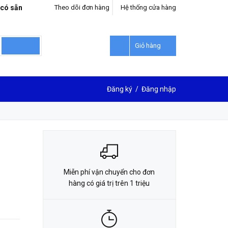
 có sẵn
Theo dõi đơn hàng
Hệ thống cửa hàng
LIÊN HỆ ĐẶT HÀNG
0912302018
Giỏ hàng
Đăng ký
/
Đăng nhập
Miễn phí vận chuyển cho đơn
hàng có giá trị trên 1 triệu