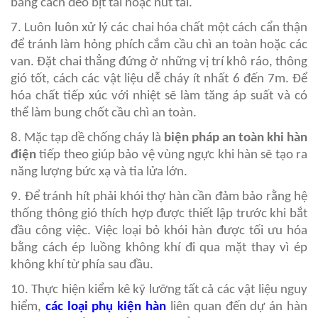
bằng cách đeo bịt tai hoặc nút tai.
7. Luôn luôn xử lý các chai hóa chất một cách cẩn thận
để tránh làm hỏng phích cắm cầu chì an toàn hoặc các
van. Đặt chai thẳng đứng ở những vị trí khô ráo, thông
gió tốt, cách các vật liệu dễ cháy ít nhất 6 đến 7m. Để
hóa chất tiếp xúc với nhiệt sẽ làm tăng áp suất và có
thể làm bung chốt cầu chì an toàn.
8. Mặc tạp dề chống cháy là
biện pháp an toàn khi hàn
điện
tiếp theo giúp bảo vệ vùng ngực khi hàn sẽ tạo ra
năng lượng bức xạ và tia lửa lớn.
9. Để tránh hít phải khói thợ hàn cần đảm bảo rằng hệ
thống thông gió thích hợp được thiết lập trước khi bắt
đầu công việc. Việc loại bỏ khói hàn được tối ưu hóa
bằng cách ép luồng không khí đi qua mặt thay vì ép
không khí từ phía sau đầu.
10. Thực hiện kiểm kê kỹ lưỡng tất cả các vật liệu nguy
hiểm,
các loại phụ kiện hàn
liên quan đến dự án hàn