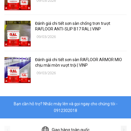
09/03/2026
Thiết bị đo Mitutoyo
Thanh trượt Hiwin
Đánh giá chi tiết sơn sàn chống trơn trượt
Dụng Cụ Ngành Hàng Không
RAFLOOR ANTI-SLIP B17 RAL | VINP
09/03/2026
Thiết Bị Niika
Máy bơm công nghiệp
Đánh giá chi tiết sơn sàn RAFLOOR ARMOR MIO
Linh, Phụ Kiện Công Nghiệp Nặng
chịu mài mòn vượt trội | VINP
09/03/2026
Hóa chất
Vật liệu làm kín DONGSUH
Bạn cần hỗ trợ? Nhấc máy lên và gọi ngay cho chúng tôi -
0912302018
Giao hàng toàn quốc