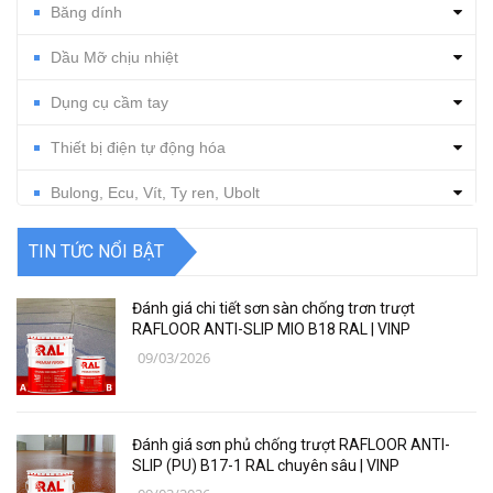
Băng dính
Dầu Mỡ chịu nhiệt
Dụng cụ cầm tay
Thiết bị điện tự động hóa
Bulong, Ecu, Vít, Ty ren, Ubolt
Dụng cụ cắt gọt
TIN TỨC NỔI BẬT
Vật tư, dụng cụ làm sạch
Đánh giá chi tiết sơn sàn chống trơn trượt
Thiết bị, vật tư điện nước
RAFLOOR ANTI-SLIP MIO B18 RAL | VINP
09/03/2026
Thiết bị, vật tư điện lạnh
Các loại vật liệu
Đánh giá sơn phủ chống trượt RAFLOOR ANTI-
Thiết bị bảo hộ lao động
SLIP (PU) B17-1 RAL chuyên sâu | VINP