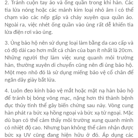
2. Tránh cuộn tay áo và ống quần trong khi hàn. Các
tia lửa nóng hoặc các mảnh kim loại nhỏ âm ỉ có thể
chạm vào các nếp gấp và cháy xuyên qua quần áo.
Ngoài ra, việc nhét ống quần vào ủng rất dễ khiến tia
lửa điện rơi vào ủng.
3. Ủng bảo hộ nên sử dụng loại làm bằng da cao cấp và
có độ dài cao hơn mắt cá chân của bạn ít nhất là 20cm.
Những người thợ làm việc xung quanh môi trường
hàn, thường xuyên di chuyển cũng nên đi ủng bảo hộ.
Một mẹo nhỏ đó là sử dụng miếng bảo vệ cổ chân để
ngăn dây giày bắt lửa.
4. Luôn đeo kính bảo vệ mắt hoặc mặt nạ hàn bảo hộ
để tránh bị bỏng võng mạc, nặng hơn thì thành bệnh
đục thủy tinh thể gây biến chứng sau này. Vòng cung
hàn phát ra bức xạ hồng ngoại và bức xạ tử ngoại. Mặc
dù bạn có thể cảm thấy môi trường xung quanh mình
có nhiệt độ cao. Nhưng bạn không thể cảm nhận được
bức xạ UV cũng đang hiện hữu ở đó. Áp dụng các