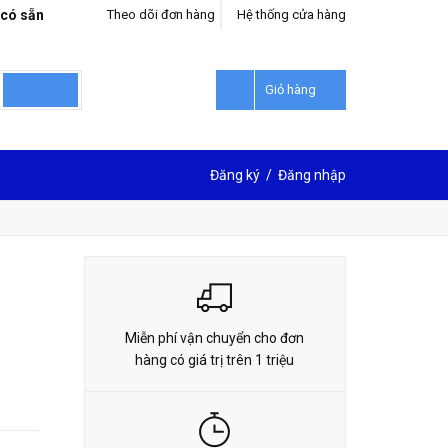
 có sẵn
Theo dõi đơn hàng
Hệ thống cửa hàng
LIÊN HỆ ĐẶT HÀNG
0912302018
Giỏ hàng
Đăng ký
/
Đăng nhập
Miễn phí vận chuyển cho đơn
hàng có giá trị trên 1 triệu