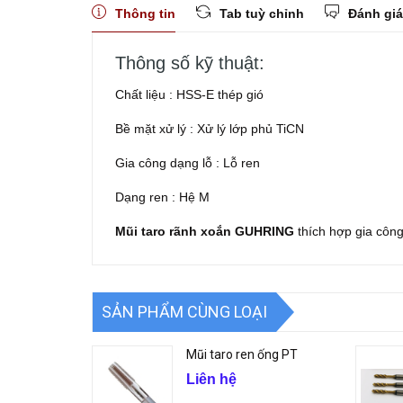
Thông tin
Tab tuỳ chỉnh
Đánh giá
Thông số kỹ thuật:
Chất liệu : HSS-E thép gió
Bề mặt xử lý : Xử lý lớp phủ TiCN
Gia công dạng lỗ : Lỗ ren
Dạng ren : Hệ M
Mũi taro rãnh xoắn GUHRING
thích hợp gia công
SẢN PHẨM CÙNG LOẠI
Mũi taro ren ống PT
Liên hệ