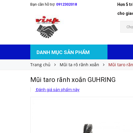
Bạn cần hỗ trợ:
0912302018
Hơn 5 t
Mũi taro rãnh xoắn GUHRING
Liên hệ
Giá bán:
cho gia
Chọ
DANH MỤC SẢN PHẨM
Trang chủ
Mũi ta rô rãnh xoắn
Mũi taro r
Mũi taro rãnh xoắn GUHRING
Đánh giá sản phẩm này