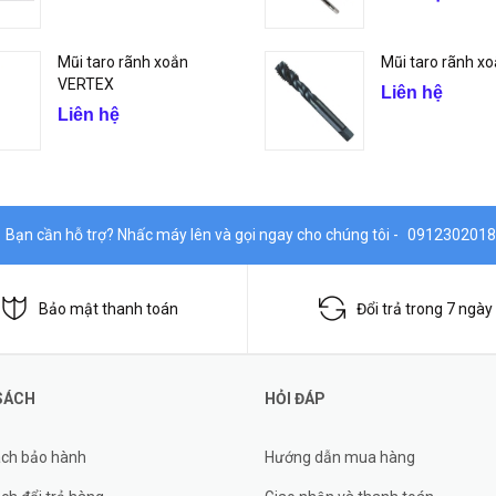
Mũi taro rãnh xoắn
Mũi taro rãnh xo
VERTEX
Liên hệ
Liên hệ
Bạn cần hỗ trợ? Nhấc máy lên và gọi ngay cho chúng tôi -
0912302018
Bảo mật thanh toán
Đổi trả trong 7 ngày
SÁCH
HỎI ĐÁP
ách bảo hành
Hướng dẫn mua hàng