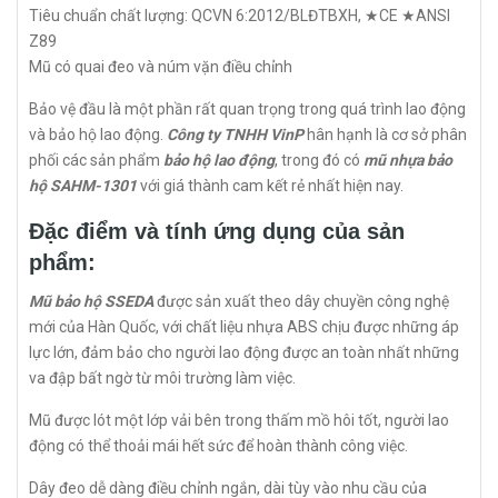
Tiêu chuẩn chất lượng: QCVN 6:2012/BLĐTBXH, ★CE ★ANSI
Z89
Mũ có quai đeo và núm vặn điều chỉnh
Bảo vệ đầu là một phần rất quan trọng trong quá trình lao động
và bảo hộ lao động.
Công ty TNHH VinP
hân hạnh là cơ sở phân
phối các sản phẩm
bảo hộ lao động
, trong đó có
mũ nhựa bảo
hộ SAHM-1301
với giá thành cam kết rẻ nhất hiện nay.
Đặc điểm và tính ứng dụng của sản
phẩm:
Mũ bảo hộ SSEDA
được sản xuất theo dây chuyền công nghệ
mới của Hàn Quốc, với chất liệu nhựa ABS chịu được những áp
lực lớn, đảm bảo cho người lao động được an toàn nhất những
va đập bất ngờ từ môi trường làm việc.
Mũ được lót một lớp vải bên trong thấm mồ hôi tốt, người lao
động có thể thoải mái hết sức để hoàn thành công việc.
Dây đeo dễ dàng điều chỉnh ngắn, dài tùy vào nhu cầu của