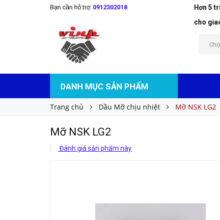
Bạn cần hỗ trợ:
0912302018
Hơn 5 t
Mỡ NSK LG2
Liên hệ
Giá bán:
cho gia
Chọ
DANH MỤC SẢN PHẨM
Trang chủ
Dầu Mỡ chịu nhiệt
Mỡ NSK LG2
Mỡ NSK LG2
Đánh giá sản phẩm này