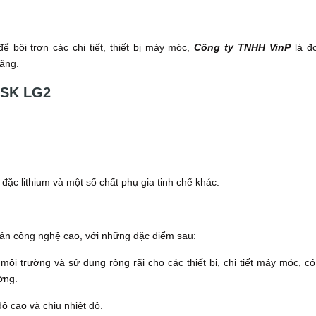
 bôi trơn các chi tiết, thiết bị máy móc,
Công ty TNHH VinP
là đơ
ãng.
NSK LG2
ặc lithium và một số chất phụ gia tinh chế khác.
n công nghệ cao, với những đặc điểm sau:
ôi trường và sử dụng rộng rãi cho các thiết bị, chi tiết máy móc, có
ờng.
 cao và chịu nhiệt độ.