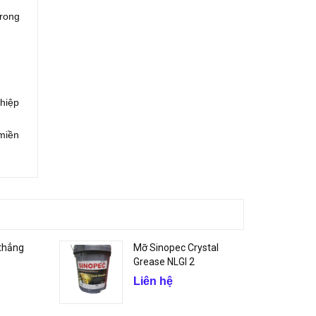
trong
ghiệp
 miền
thẳng
Mỡ Sinopec Crystal
Grease NLGI 2
Liên hệ