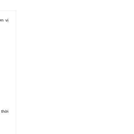
n vị
 thời