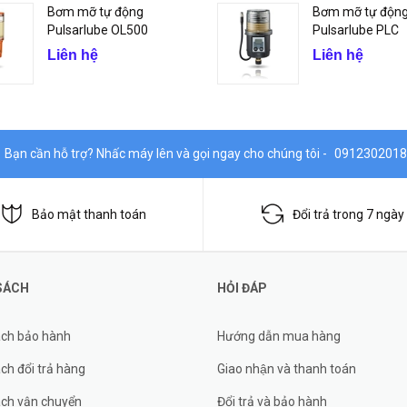
Bơm mỡ tự động
Bơm mỡ tự độn
Pulsarlube OL500
Pulsarlube PLC
Liên hệ
Liên hệ
Bạn cần hỗ trợ? Nhấc máy lên và gọi ngay cho chúng tôi -
0912302018
Bảo mật thanh toán
Đổi trả trong 7 ngày
SÁCH
HỎI ĐÁP
ách bảo hành
Hướng dẫn mua hàng
ch đổi trả hàng
Giao nhận và thanh toán
ách vận chuyển
Đổi trả và bảo hành