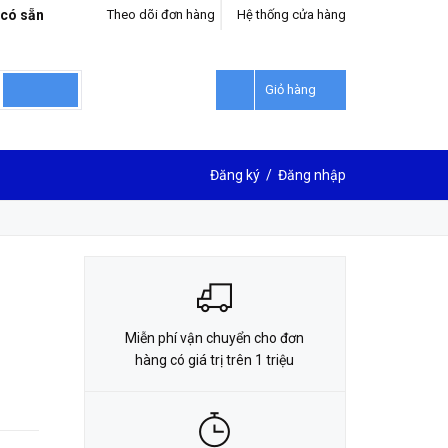
 có sẵn
Theo dõi đơn hàng
Hệ thống cửa hàng
LIÊN HỆ ĐẶT HÀNG
0912302018
Giỏ hàng
Đăng ký
/
Đăng nhập
Miễn phí vận chuyển cho đơn
hàng có giá trị trên 1 triệu