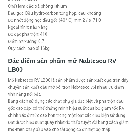
Chất làm đặc: xà phòng lithium
Dầu gốc: Dầu hydrocarbon tổng hợp, dầu khoáng
Độ nhớt động học dầu gốc (40 ° C) mm 2 / s: 71.8
Ngoại hình: nâu vàng
Độ đặc pha trộn: 410
Điểm rơi xuống: 0,7
Quy cách: bao bì 16kg
Đặc điểm sản phẩm mỡ Nabtesco RV
LB00
Mỡ Nabtesco RV LB00 là sản phẩm được sản xuất dựa trên dây
chuyền sản xuất dầu mỡ bôi trơn Nabtesco với nhiều ưu điểm ,
tính năng nổi bật.
Bằng cách sử dụng các chất phụ gia đặc biệt và pha trộn dầu
gốc cao cấp, có thể chứng minh hiệu suất của bộ giảm tốc RV
chính xác ở mức cao hơn trong một loạt các điều kiện sử dụng.
Đạt được hiệu suất quay nhiệt độ thấp tuyệt vời bằng cách giảm
mô-men chạy đầu vào cho tải động cơ ở nhiệt độ thấp