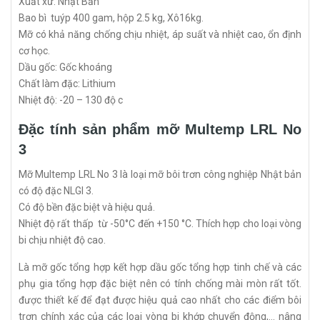
Xuất xứ: Nhật Bản
Bao bì tuýp 400 gam, hộp 2.5 kg, Xô16kg.
Mỡ có khả năng chống chịu nhiệt, áp suất và nhiệt cao, ổn định
cơ học.
Dầu gốc: Gốc khoáng
Chất làm đặc: Lithium
Nhiệt độ: -20 – 130 độ c
Đặc tính sản phẩm mỡ Multemp LRL No
3
Mỡ Multemp LRL No 3 là loại mỡ bôi trơn công nghiệp Nhật bản
có độ đặc NLGI 3.
Có độ bền đặc biệt và hiệu quả.
Nhiệt độ rất thấp từ -50°C đến +150 °C. Thích hợp cho loại vòng
bi chịu nhiệt độ cao.
Là mỡ gốc tổng hợp kết hợp dầu gốc tổng hợp tinh chế và các
phụ gia tổng hợp đặc biệt nên có tính chống mài mòn rất tốt.
được thiết kế để đạt được hiệu quả cao nhất cho các điểm bôi
trơn chính xác của các loại vòng bi khớp chuyển động,… nâng