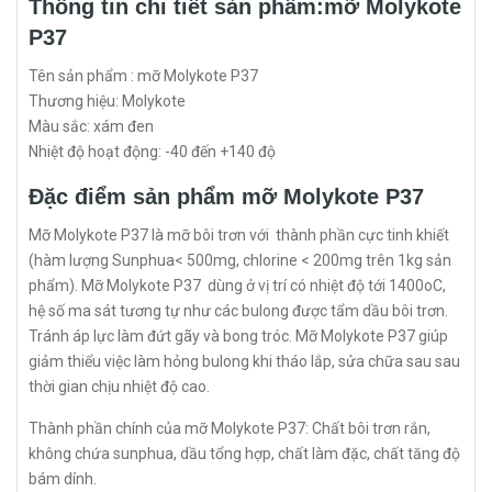
Thông tin chi tiết sản phẩm:mỡ Molykote
P37
Tên sản phẩm : mỡ Molykote P37
Thương hiệu: Molykote
Màu sắc: xám đen
Nhiệt độ hoạt động: -40 đến +140 độ
Đặc điểm sản phẩm mỡ Molykote P37
Mỡ Molykote P37 là mỡ bôi trơn với thành phần cực tinh khiết
(hàm lượng Sunphua< 500mg, chlorine < 200mg trên 1kg sản
phẩm). Mỡ Molykote P37 dùng ở vị trí có nhiệt độ tới 1400oC,
hệ số ma sát tương tự như các bulong được tẩm dầu bôi trơn.
Tránh áp lực làm đứt gãy và bong tróc. Mỡ Molykote P37 giúp
giảm thiểu việc làm hỏng bulong khi tháo lắp, sửa chữa sau sau
thời gian chịu nhiệt độ cao.
Thành phần chính của mỡ Molykote P37: Chất bôi trơn rắn,
không chứa sunphua, dầu tổng hợp, chất làm đặc, chất tăng độ
bám dính.