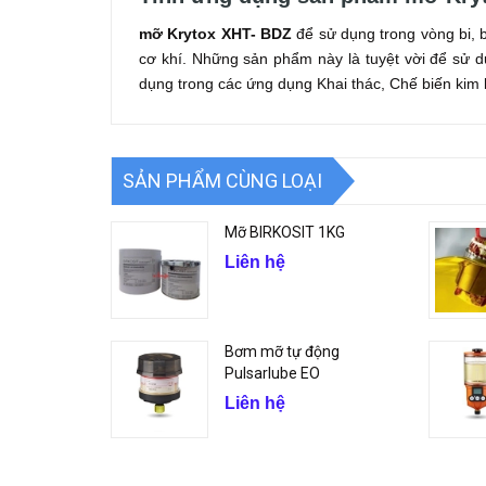
mỡ Krytox XHT- BDZ
để sử dụng trong vòng bi, b
cơ khí. Những sản phẩm này là tuyệt vời để sử 
dụng trong các ứng dụng Khai thác, Chế biến kim 
SẢN PHẨM CÙNG LOẠI
Mỡ BIRKOSIT 1KG
Liên hệ
Bơm mỡ tự động
Pulsarlube EO
Liên hệ