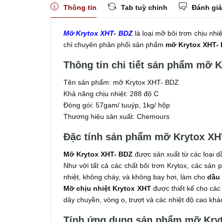
Thông tin
Tab tuỳ chỉnh
Đánh giá
Mỡ Krytox XHT- BDZ
là loại mỡ bôi trơn chịu nh
chỉ chuyên phân phối sản phẩm
mỡ Krytox XHT-
Thông tin chi tiết sản phẩm mỡ 
Tên sản phẩm: mỡ Krytox XHT- BDZ
Khả năng chịu nhiệt: 288 độ C
Đóng gói: 57gam/ tuuýp, 1kg/ hộp
Thương hiệu sản xuất: Chemours
Đặc tính sản phẩm mỡ Krytox X
Mỡ Krytox XHT- BDZ
được sản xuất từ các loại d
Như với tất cả các chất bôi trơn Krytox, các sản 
nhiệt, không cháy, và không bay hơi, làm cho
dầu 
Mỡ chịu nhiệt Krytox XHT
được thiết kế cho các
dây chuyền, vòng o, trượt và các nhiệt độ cao khá
Tính ứng dụng sản phẩm mỡ Kry