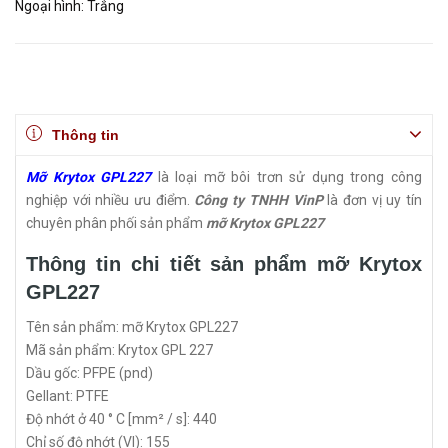
Ngoại hình: Trắng
Thông tin
Mỡ Krytox GPL227
là loại mỡ bôi trơn sử dụng trong công
nghiệp với nhiều ưu điểm.
Công ty TNHH VinP
là đơn vị uy tín
chuyên phân phối sản phẩm
mỡ Krytox GPL227
Thông tin chi tiết sản phẩm mỡ Krytox
GPL227
Tên sản phẩm: mỡ Krytox GPL227
Mã sản phẩm: Krytox GPL 227
Dầu gốc: PFPE (pnd)
Gellant: PTFE
Độ nhớt ở 40 ° C [mm² / s]: 440
Chỉ số độ nhớt (VI): 155