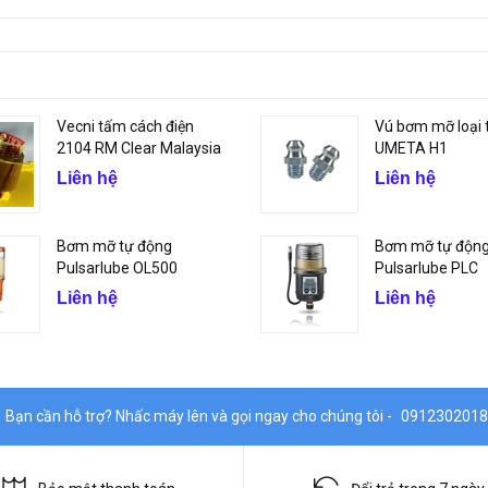
Vecni tấm cách điện
Vú bơm mỡ loại 
2104 RM Clear Malaysia
UMETA H1
Liên hệ
Liên hệ
Bơm mỡ tự động
Bơm mỡ tự độn
Pulsarlube OL500
Pulsarlube PLC
Liên hệ
Liên hệ
Bạn cần hỗ trợ? Nhấc máy lên và gọi ngay cho chúng tôi -
0912302018