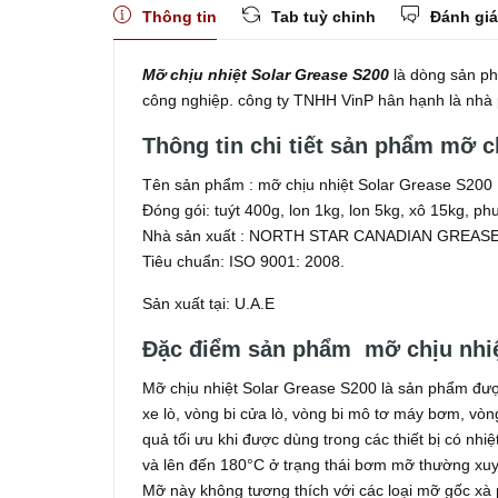
Thông tin
Tab tuỳ chỉnh
Đánh giá
Mỡ chịu nhiệt Solar Grease S200
là dòng sản ph
công nghiệp. công ty TNHH VinP hân hạnh là nhà
Thông tin chi tiết sản phẩm mỡ c
Tên sản phẩm : mỡ chịu nhiệt Solar Grease S200
Đóng gói: tuýt 400g, lon 1kg, lon 5kg, xô 15kg, p
Nhà sản xuất : NORTH STAR CANADIAN GREAS
Tiêu chuẩn: ISO 9001: 2008.
Sản xuất tại: U.A.E
Đặc điểm sản phẩm mỡ chịu nhiệ
Mỡ chịu nhiệt Solar Grease S200 là sản phẩm đượ
xe lò, vòng bi cửa lò, vòng bi mô tơ máy bơm, vòn
quả tối ưu khi được dùng trong các thiết bị có nhi
và lên đến 180°C ở trạng thái bơm mỡ thường xuyên
Mỡ này không tương thích với các loại mỡ gốc xà 