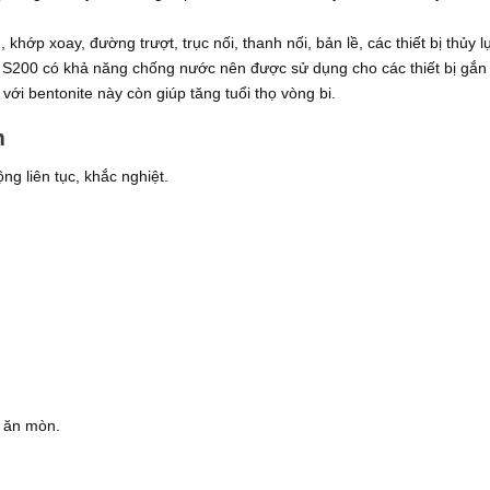
hớp xoay, đường trượt, trục nối, thanh nối, bản lề, các thiết bị thủy l
ệt S200 có khả năng chống nước nên được sử dụng cho các thiết bị gắn
với bentonite này còn giúp tăng tuổi thọ vòng bi.
ẩm
ng liên tục, khắc nghiệt.
ự ăn mòn.