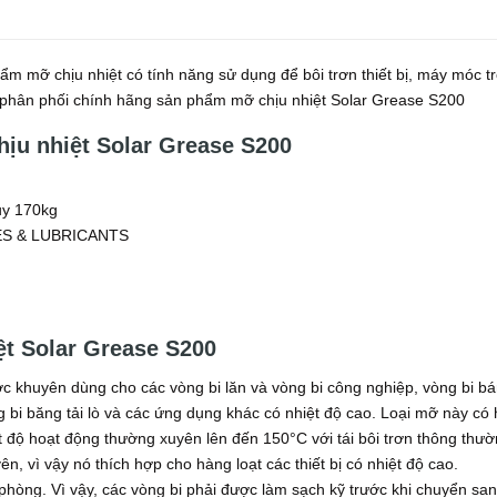
ẩm mỡ chịu nhiệt có tính năng sử dụng để bôi trơn thiết bị, máy móc t
 phân phối chính hãng sản phẩm mỡ chịu nhiệt Solar Grease S200
hịu nhiệt Solar Grease S200
huy 170kg
ES & LUBRICANTS
t Solar Grease S200
c khuyên dùng cho các vòng bi lăn và vòng bi công nghiệp, vòng bi b
g bi băng tải lò và các ứng dụng khác có nhiệt độ cao. Loại mỡ này có 
ệt độ hoạt động thường xuyên lên đến 150°C với tái bôi trơn thông thườ
, vì vậy nó thích hợp cho hàng loạt các thiết bị có nhiệt độ cao.
phòng. Vì vậy, các vòng bi phải được làm sạch kỹ trước khi chuyển sa