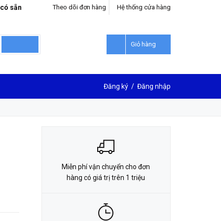
 có sẵn
Theo dõi đơn hàng
Hệ thống cửa hàng
LIÊN HỆ ĐẶT HÀNG
0912302018
Giỏ hàng
Đăng ký
/
Đăng nhập
Miễn phí vận chuyển cho đơn
hàng có giá trị trên 1 triệu