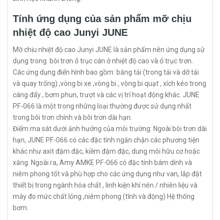
Tính ứng dụng của sản phẩm mỡ chịu
nhiệt độ cao Junyi JUNE
Mỡ chịu nhiệt độ cao Junyi JUNE là sản phẩm nên ứng dụng sử
dụng trong bôi trơn ổ trục cán ở nhiệt độ cao và ổ trục trơn.
Các ứng dụng điển hình bao gồm: băng tải (trong tải và dỡ tải
và quay trống) ,vòng bi xe ,vòng bi , vòng bi quạt , xích kéo trong
cáng đẩy , bơm phun, trượt và các vị trí hoạt động khác. JUNE
PF-066 là một trong những loại thường được sử dụng nhất
trong bôi trơn chính và bôi trơn dài hạn.
Điểm ma sát dưới ảnh hưởng của môi trường: Ngoài bôi trơn dài
hạn, JUNE PF-066 có các đặc tính ngăn chặn các phương tiện
khác như axit đậm đặc, kiềm đậm đặc, dung môi hữu cơ hoặc
xăng. Ngoài ra, Amy AMKE PF-066 có đặc tính bám dính và
niêm phong tốt và phù hợp cho các ứng dụng như van, lắp đặt
thiết bị trong ngành hóa chất , linh kiện khí nén / nhiên liệu và
máy đo mức chất lỏng ,niêm phong (tĩnh và động) Hệ thống
bơm.