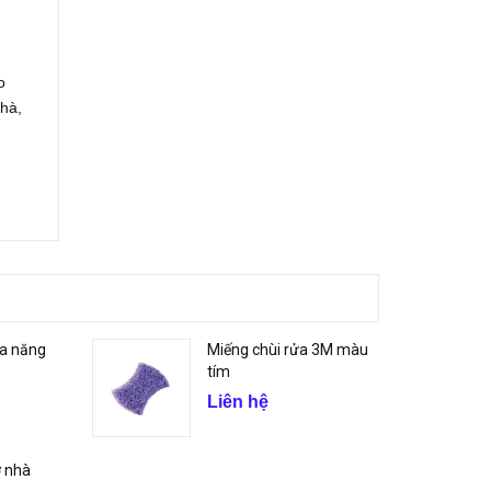
o
hà,
đa năng
Miếng chùi rửa 3M màu
tím
Liên hệ
ỡ nhà