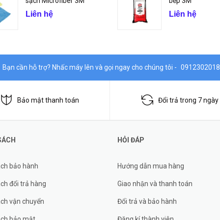
sạch Microfiber 3M
bếp 3M
Liên hệ
Liên hệ
Bạn cần hỗ trợ? Nhấc máy lên và gọi ngay cho chúng tôi -
0912302018
Bảo mật thanh toán
Đổi trả trong 7 ngày
SÁCH
HỎI ĐÁP
ách bảo hành
Hướng dẫn mua hàng
ch đổi trả hàng
Giao nhận và thanh toán
ách vận chuyển
Đổi trả và bảo hành
ách bảo mật
Đăng kí thành viên