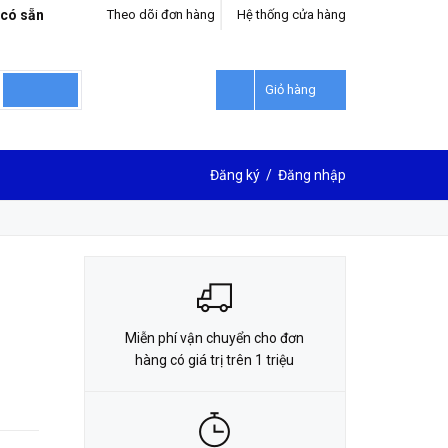
 có sẵn
Theo dõi đơn hàng
Hệ thống cửa hàng
LIÊN HỆ ĐẶT HÀNG
0912302018
Giỏ hàng
Đăng ký
/
Đăng nhập
Miễn phí vận chuyển cho đơn
hàng có giá trị trên 1 triệu