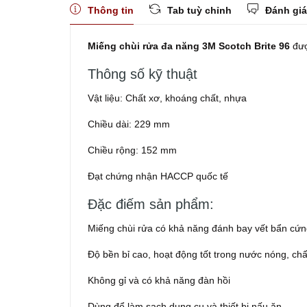
Thông tin
Tab tuỳ chỉnh
Đánh giá
Miếng chùi rửa đa năng 3M Scotch Brite 96
đượ
Thông số kỹ thuật
Vật liệu: Chất xơ, khoáng chất, nhựa
Chiều dài: 229 mm
Chiều rộng: 152 mm
Đạt chứng nhận HACCP quốc tế
Đặc điếm sản phẩm:
Miếng chùi rửa có khả năng đánh bay vết bẩn cứn
Độ bền bỉ cao, hoạt động tốt trong nước nóng, ch
Không gỉ và có khả năng đàn hồi
Dùng để làm sạch dụng cụ và thiết bị nấu ăn.