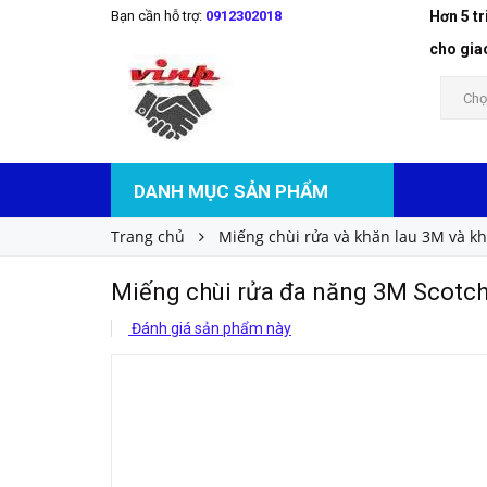
Bạn cần hỗ trợ:
0912302018
Hơn 5 t
Miếng chùi rửa đa năng 3M Scotch Brite 96
Liên hệ
Giá bán:
cho gia
Chọ
DANH MỤC SẢN PHẨM
Trang chủ
Miếng chùi rửa và khăn lau 3M và k
Miếng chùi rửa đa năng 3M Scotch
Đánh giá sản phẩm này