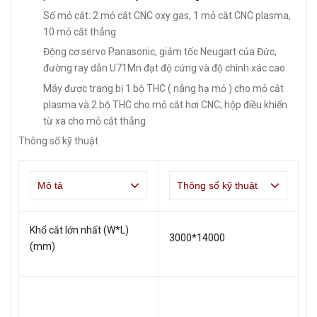
Số mỏ cắt: 2 mỏ cắt CNC oxy gas, 1 mỏ cắt CNC plasma,
10 mỏ cắt thẳng
Động cơ servo Panasonic, giảm tốc Neugart của Đức,
đường ray dẫn U71Mn đạt độ cứng và độ chính xác cao.
Máy được trang bị 1 bộ THC ( nâng hạ mỏ ) cho mỏ cắt
plasma và 2 bộ THC cho mỏ cắt hơi CNC; hộp điều khiển
từ xa cho mỏ cắt thẳng
Thông số kỹ thuật
Mô tả
Thông số kỹ thuật
Khổ cắt lớn nhất (W*L)
3000*14000
(mm)