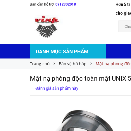
Bạn cần hỗ trợ:
0912302018
Hơn 5 t
Mặt nạ phòng độc toàn mặt UNIX 5100
Liên hệ
Giá bán:
cho gia
Chọ
DANH MỤC SẢN PHẨM
Trang chủ
Bảo vệ hô hấp
Mặt nạ phòng độc
Mặt nạ phòng độc toàn mặt UNIX 
Đánh giá sản phẩm này