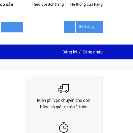
 có sẵn
Theo dõi đơn hàng
Hệ thống cửa hàng
LIÊN HỆ ĐẶT HÀNG
0912302018
Giỏ hàng
Đăng ký
/
Đăng nhập
Miễn phí vận chuyển cho đơn
hàng có giá trị trên 1 triệu