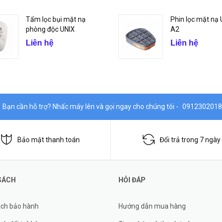
Tấm lọc bụi mặt nạ
Phin lọc mặt nạ
phòng độc UNIX
A2
Liên hệ
Liên hệ
Bạn cần hỗ trợ? Nhấc máy lên và gọi ngay cho chúng tôi -
0912302018
Bảo mật thanh toán
Đổi trả trong 7 ngày
SÁCH
HỎI ĐÁP
ách bảo hành
Hướng dẫn mua hàng