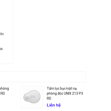
độc
nh
 phòng
Tấm lọc bụi mặt nạ
 RD
phòng độc UNIX 213 P3
RD
Liên hệ