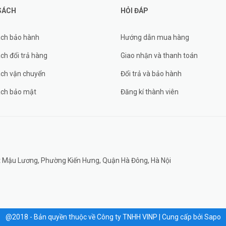
SÁCH
HỎI ĐÁP
ách bảo hành
Hướng dẫn mua hàng
ch đổi trả hàng
Giao nhận và thanh toán
ách vận chuyển
Đổi trả và bảo hành
ách bảo mật
Đăng kí thành viên
đất Mậu Lương, Phường Kiến Hưng, Quận Hà Đông, Hà Nội
@2018 - Bản quyền thuộc về Công ty TNHH VINP
|
Cung cấp bởi
Sapo