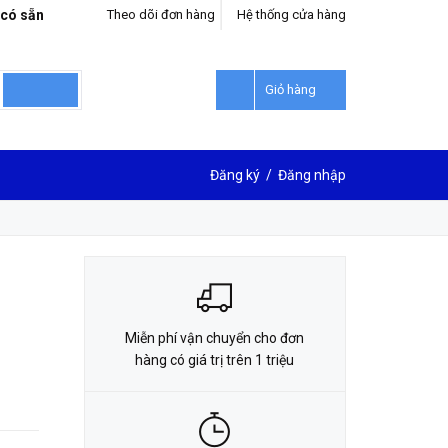
 có sẵn
Theo dõi đơn hàng
Hệ thống cửa hàng
LIÊN HỆ ĐẶT HÀNG
0912302018
Giỏ hàng
Đăng ký
/
Đăng nhập
Miễn phí vận chuyển cho đơn
hàng có giá trị trên 1 triệu