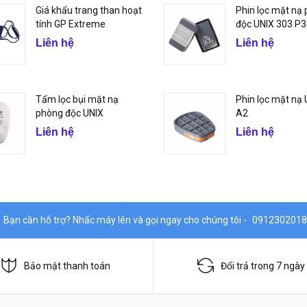
Giá khẩu trang than hoạt
Phin lọc mặt nạ
tính GP Extreme
độc UNIX 303 P3
Liên hệ
Liên hệ
Tấm lọc bụi mặt nạ
Phin lọc mặt nạ
phòng độc UNIX
A2
Liên hệ
Liên hệ
Bạn cần hỗ trợ? Nhấc máy lên và gọi ngay cho chúng tôi -
0912302018
Bảo mật thanh toán
Đổi trả trong 7 ngày