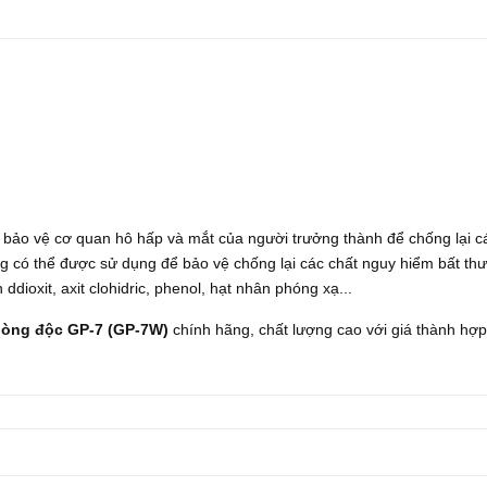
bảo vệ cơ quan hô hấp và mắt của người trưởng thành để chống lại c
ũng có thể được sử dụng để bảo vệ chống lại các chất nguy hiểm bất th
ddioxit, axit clohidric, phenol, hạt nhân phóng xạ...
òng độc GP-7 (GP-7W)
chính hãng, chất lượng cao với giá thành hợp