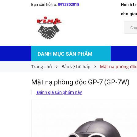
Bạn cần hỗ trợ:
0912302018
Hơn 5 t
Mặt nạ phòng độc GP-7 (GP-7W)
Liên hệ
Giá bán:
cho gia
Chọ
DANH MỤC SẢN PHẨM
Trang chủ
Bảo vệ hô hấp
Mặt nạ phòng độc
Mặt nạ phòng độc GP-7 (GP-7W)
Đánh giá sản phẩm này