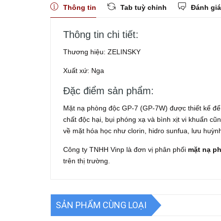
Thông tin
Tab tuỳ chỉnh
Đánh giá
Thông tin chi tiết:
Thương hiệu: ZELINSKY
Xuất xứ: Nga
Đặc điểm sản phẩm:
Mặt nạ phòng độc GP-7 (GP-7W) được thiết kế để 
chất độc hại, bụi phóng xạ và bình xịt vi khuẩn c
về mặt hóa học như clorin, hidro sunfua, lưu huỳnh 
Công ty TNHH Vinp là đơn vị phân phối
mặt nạ ph
trên thị trường.
SẢN PHẨM CÙNG LOẠI