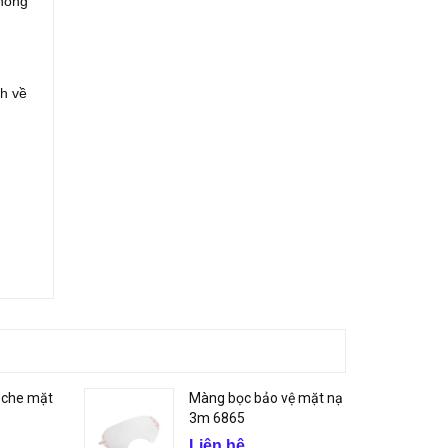
chống
nh về
h che mặt
Màng bọc bảo vệ mặt nạ
3m 6865
Liên hệ