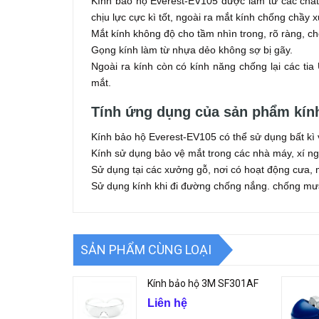
Kính bảo hộ Everest-EV105 được làm từ các chất 
chịu lực cực kì tốt, ngoài ra mắt kính chống chầy 
Mắt kính không độ cho tầm nhìn trong, rõ ràng, c
Gọng kính làm từ nhựa dẻo không sợ bị gãy.
Ngoài ra kính còn có kính năng chống lại các ti
mắt.
Tính ứng dụng của sản phẩm kính
Kính bảo hộ Everest-EV105 có thể sử dụng bất kì 
Kính sử dụng bảo vệ mắt trong các nhà máy, xí n
Sử dụng tại các xưởng gỗ, nơi có hoạt động cưa, m
Sử dụng kính khi đi đường chống nắng. chống mưa
SẢN PHẨM CÙNG LOẠI
Kính bảo hộ 3M SF301AF
Liên hệ