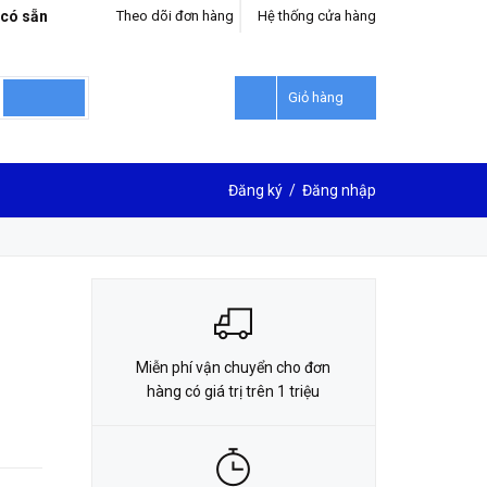
 có sẵn
Theo dõi đơn hàng
Hệ thống cửa hàng
LIÊN HỆ ĐẶT HÀNG
0912302018
Giỏ hàng
Đăng ký
/
Đăng nhập
Miễn phí vận chuyển cho đơn
hàng có giá trị trên 1 triệu