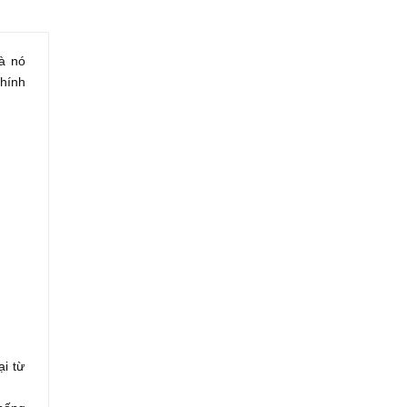
à nó
hính
i từ