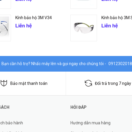
Kính bảo hộ 3M V34
Kính bảo hộ 3M
Liên hệ
Liên hệ
Bạn cần hỗ trợ? Nhấc máy lên và gọi ngay cho chúng tôi -
0912302018
Bảo mật thanh toán
Đổi trả trong 7 ngày
SÁCH
HỎI ĐÁP
ách bảo hành
Hướng dẫn mua hàng