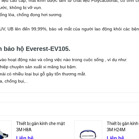
liệu cao cấp, mắt kính được làm từ chất liệu Polycacbonat, có tính 
xước, không bị vỡ vụn.
hống lóa, chống đọng hơi sương.
a UV, UB lên đến 99,99%, bảo vệ mắt của người lao động khỏi các bệ
 bảo hộ Everest-EV105.
vào hoạt động nào và công việc nào trong cuộc sống , ví dụ như:
ghiệp chuyên sản xuất xi măng bụi bặm.
ài có nhiều loại bụi gỗ gây tổn thương mắt.
, chống bụi,..
Thiết bị gắn kính che mặt
Thiết bị gắn kín
3M H8A
3M H24M
Liên hệ
Liên hệ