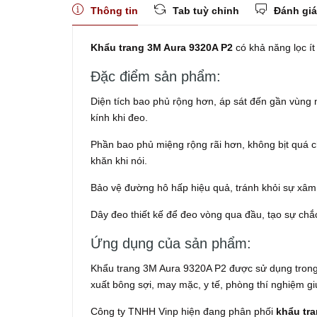
Thông tin
Tab tuỳ chỉnh
Đánh giá
Khẩu trang 3M Aura 9320A P2
có khả năng lọc ít
Đặc điểm sản phẩm:
Diện tích bao phủ rộng hơn, áp sát đến gần vùng
kính khi đeo.
Phần bao phủ miệng rộng rãi hơn, không bịt quá 
khăn khi nói.
Bảo vệ đường hô hấp hiệu quả, tránh khỏi sự xâm 
Dây đeo thiết kế để đeo vòng qua đầu, tạo sự chắ
Ứng dụng của sản phẩm:
Khẩu trang 3M Aura 9320A P2 được sử dụng trong 
xuất bông sợi, may mặc, y tế, phòng thí nghiệm gi
Công ty TNHH Vinp hiện đang phân phối
khẩu tra