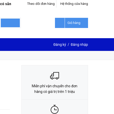
 có sẵn
Theo dõi đơn hàng
Hệ thống cửa hàng
LIÊN HỆ ĐẶT HÀNG
0912302018
Giỏ hàng
Đăng ký
/
Đăng nhập
Miễn phí vận chuyển cho đơn
hàng có giá trị trên 1 triệu