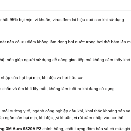
 nhất 95% bụi mịn, vi khuẩn, virus đem lại hiệu quả cao khi sử dụng.
 mắt nên có ưu điểm không làm đọng hơi nước trong hơi thở bám lên m
chật nên giúp người sử dụng dễ dàng giao tiếp mà không cảm thấy khó
nhập của hạt bụi mịn, khí độc và hơi hữu cơ.
c chắn và ôm khít lấy mắt, không làm tuột ra khi đang sử dụng.
môi trường y tế, ngành công nghiệp dầu khí, khai thác khoáng sản và
úp ngăn cản bụi mịn, khí độc, ,vi khuẩn, vi rút xâm nhập vào cơ thể.
ng 3M Aura 9320A P2
chính hãng, chất lượng đảm bảo và có mức giá 