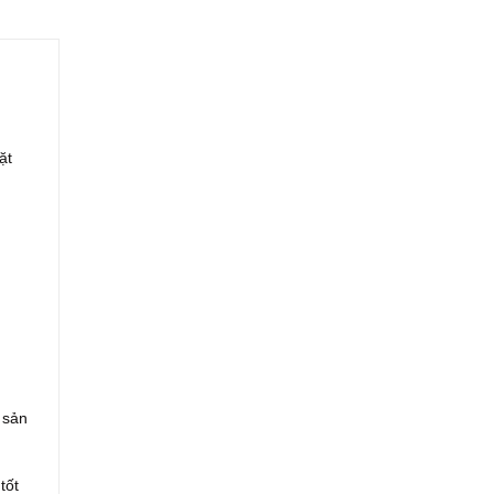
ặt
 sản
tốt