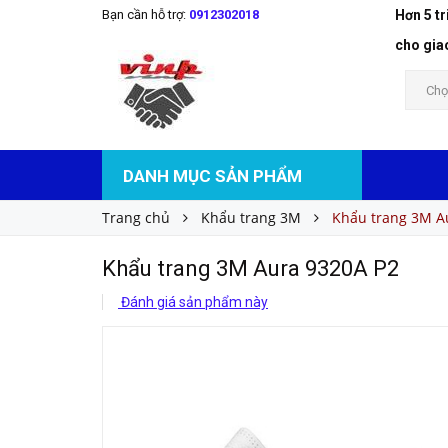
Bạn cần hỗ trợ:
0912302018
Hơn 5 t
Khẩu trang 3M Aura 9320A P2
Liên hệ
Giá bán:
cho gia
Chọ
DANH MỤC SẢN PHẨM
Trang chủ
Khẩu trang 3M
Khẩu trang 3M A
Khẩu trang 3M Aura 9320A P2
Đánh giá sản phẩm này