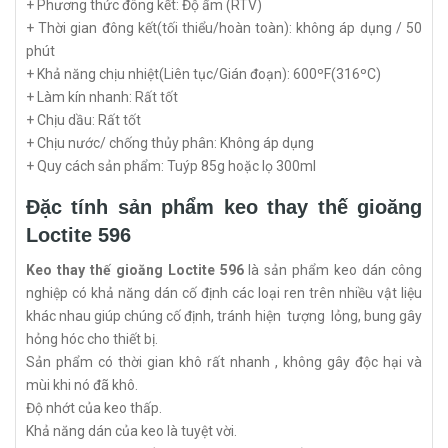
+ Phương thức đông kết: Độ ẩm (RTV)
+ Thời gian đông kết(tối thiểu/hoàn toàn): không áp dụng / 50
phút
+ Khả năng chịu nhiệt(Liên tục/Gián đoạn): 600ºF(316ºC)
+ Làm kín nhanh: Rất tốt
+ Chịu dầu: Rất tốt
+ Chịu nước/ chống thủy phân: Không áp dụng
+ Quy cách sản phẩm: Tuýp 85g hoặc lọ 300ml
Đặc tính sản phẩm keo thay thế gioăng
Loctite 596
Keo thay thế gioăng Loctite 596
là sản phẩm keo dán công
nghiệp có khả năng dán cố định các loại ren trên nhiều vật liệu
khác nhau giúp chúng cố định, tránh hiện tượng lỏng, bung gây
hỏng hóc cho thiết bị.
Sản phẩm có thời gian khô rất nhanh , không gây độc hại và
mùi khi nó đã khô.
Độ nhớt của keo thấp.
Khả năng dán của keo là tuyệt vời.