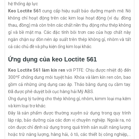
hệ thống áp lực
Keo Loctite 561
cung cấp hiệu suất bảo dưỡng mạnh mẽ. Nó
không chỉ hoạt động trên các kim loại hoạt động (ví dụ: đồng
thau, đồng) mà còn trên các chất nền thụ động như thép không
gỉ và bề mặt mạ. Các đặc tính bôi trơn cao của hợp chất này
ngăn chặn sự dồn nén áp suất trên thép không gỉ, nhôm và tất
cả các chủ đề và phụ kiện ống kim loại khác.
Ứng dụng của keo Loctite 561
Keo Loctite 561 làm kín ren
với PTFE: Chịu được nhiệt độ đến
300ºF chống dung môi tuyệt hảo. Khóa và làm kín ren côn, bao
gồm cả những ứng dụng cao áp. Tháo bằng dụng cụ cầm tay.
Đã được phê duyệt bởi cục hàng hải Mỹ ABS.
Ứng dụng lý tưởng cho thép không gỉ, nhôm, kimm loại mạ kẽm
và kim loại trơ khác.
Đây là sản phẩm được thường xuyên sử dụng trong quy trình
lắp ráp, bảo dưỡng của các đơn vị chuyên nghiệp. Ngoài ra, nó
còn được chỉ định sử dụng trong quá trình sản xuất năng lượng
hoặc trữ năng lượng, hàng hải, ô tô, các thiết bị công nghiệp,…