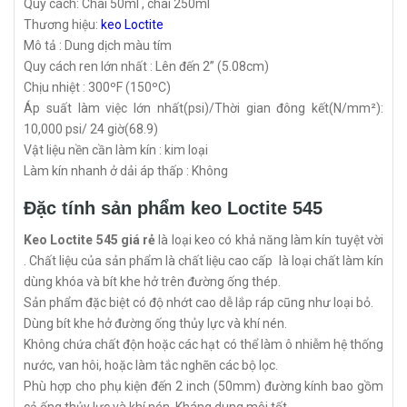
Quy cách: Chai 50ml , chai 250ml
Thương hiệu:
keo Loctite
Mô tả : Dung dịch màu tím
Quy cách ren lớn nhất : Lên đến 2” (5.08cm)
Chịu nhiệt : 300ºF (150ºC)
Áp suất làm việc lớn nhất(psi)/Thời gian đông kết(N/mm²):
10,000 psi/ 24 giờ(68.9)
Vật liệu nền cần làm kín : kim loại
Làm kín nhanh ở dải áp thấp : Không
Đặc tính sản phẩm keo Loctite 545
Keo Loctite 545 giá rẻ
là loại keo có khả năng làm kín tuyệt vời
. Chất liệu của sản phẩm là chất liệu cao cấp là loại chất làm kín
dùng khóa và bít khe hở trên đường ống thép.
Sản phẩm đặc biệt có độ nhớt cao dễ lắp ráp cũng như loại bỏ.
Dùng bít khe hở đường ống thủy lực và khí nén.
Không chứa chất độn hoặc các hạt có thể làm ô nhiễm hệ thống
nước, van hôi, hoặc làm tắc nghẽn các bộ lọc.
Phù hợp cho phụ kiện đến 2 inch (50mm) đường kính bao gồm