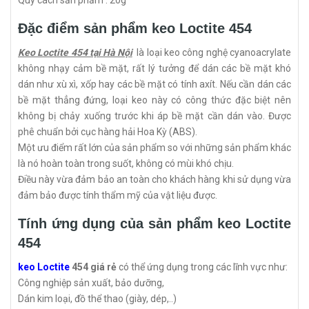
Quy cách sản phẩm : 20g
Đặc điểm sản phẩm keo Loctite 454
Keo Loctite 454 tại Hà Nội
là loại keo công nghệ cyanoacrylate
không nhạy cảm bề mặt, rất lý tưởng để dán các bề mặt khó
dán như xù xì, xốp hay các bề mặt có tính axít. Nếu cần dán các
bề mặt thẳng đứng, loại keo này có công thức đặc biệt nên
không bị chảy xuống trước khi áp bề mặt cần dán vào. Được
phê chuẩn bởi cục hàng hải Hoa Kỳ (ABS).
Một ưu điểm rất lớn của sản phẩm so với những sản phẩm khác
là nó hoàn toàn trong suốt, không có mùi khó chịu.
Điều này vừa đảm bảo an toàn cho khách hàng khi sử dụng vừa
đảm bảo được tính thẩm mỹ của vật liệu được.
Tính ứng dụng của sản phẩm keo Loctite
454
keo Loctite
454 giá rẻ
có thể ứng dụng trong các lĩnh vực như:
Công nghiệp sản xuất, bảo dưỡng,
Dán kim loại, đồ thể thao (giày, dép,..)