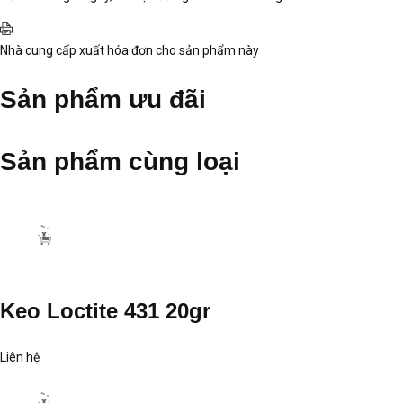
Keo Loctite 380
Giá bán:
Liên hệ
Liên hệ đặt hàng
0912302018
Thông tin
Keo Loctite 380
là sản phẩm keo dán có nhiều tính năng tuyệt vời,
mang lại nhiều lợi ích cho người sử dụng.
Công ty TNHH VinP
là đơn v
chuyên phân phối sản phẩm
keo Loctite 380.