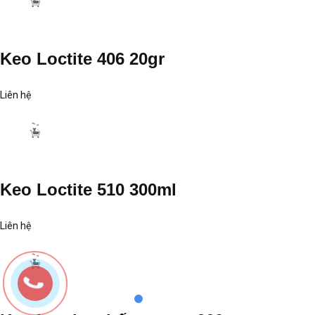
Thông tin chi tiết sản phẩm keo Loctite 380
Tên sản phẩm:
keo Loctite 380
Màu sắc: đen.
Dán khe: 0.15mm.
Độ nhớt: 200
Phạm vi nhiệt độ: （-53℃) đến 107℃
Tốc độ khô: cần cố định trong 90s và khô hoàn toàn sau 24h
Quy cách: chai 20gam.
Đặc tính sản phẩm keo Loctite 380
Là một trong những dòng sản phẩm keo dán nhanh được cải tiến, làm
nên từ công nghệ cao
keo Loctite
380
giúp cho người dùng có thể d
dàng dán các bề mặt khác nhau, đặc biệt là với những bề mặt khó gián,
gồ ghề trong khoảng thời gian nhanh nhất.
Với sự xuất hiện của dòng sản phẩm
keo dán Loctite 380
đã giúp ch
người tiêu dùng có thể tiết kiệm được khoản chi phí khá lớn trong việc
hàn gắn, sửa chữa các bề mặt khác nhau giúp kéo dài tuổi thọ của các
dụng cụ mà bạn cần dán đó.