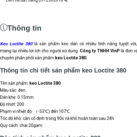
Vật liệu làm kín DONGSUH
Đăng ký
/
Đăng nhập
Trang chủ
Keo Loctite
Keo Loctite 380
Keo Loctite 380
VinP
10
out of
10