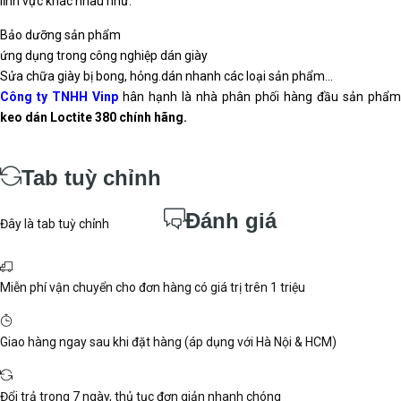
Thương hiệu
Loctite
Tình trạng
Còn hàng
Liên hệ
0912302018
Tên sản phẩm: keo Loctite 380
Màu sắc: đen.
Dán khe: 0.15mm.
Độ nhớt: 200
Phạm vi nhiệt độ: （-53℃) đến 107℃
Tốc độ khô: cần cố định trong 90s và khô hoàn toàn sau 24h
Quy cách: chai 20gam.
Số lượng:
-
+
Mua ngay
Chia sẻ: