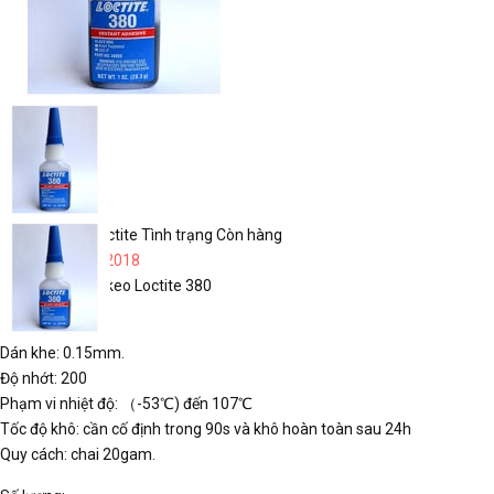
Linh, Phụ Kiện Công Nghiệp Nặng
Xích công nghiệp
Khớp Nối (Coupling)