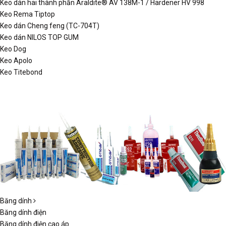
Keo dán hai thành phần Araldite® AV 138M-1 / Hardener HV 998
Keo Rema Tiptop
Keo dán Cheng feng (TC-704T)
Keo dán NILOS TOP GUM
Keo Dog
Keo Apolo
Keo Titebond
Băng dính
Băng dính điện
Băng dính điện cao áp