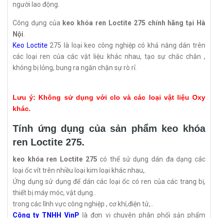
người lao động.
Công dụng của
keo khóa ren Loctite 275 chính hãng tại Hà
Nội
.
Keo Loctite
275 là loại keo công nghiệp có khả năng dán trên
các loại ren của các vật liệu khác nhau, tạo sự chắc chắn ,
không bị lỏng, bung ra ngăn chặn sự rò rỉ.
Lưu ý: Không sử dụng với clo và các loại vật liệu Oxy
khác.
Tính ứng dụng của sản phẩm keo khóa
ren Loctite 275.
keo khóa ren Loctite 275
có thể sử dụng dán đa dạng các
loại ốc vít trên nhiều loại kim loại khác nhau,.
Ứng dụng sử dụng để dán các loại ốc có ren của các trang bị,
thiết bị máy móc, vật dụng..
trong các lĩnh vực công nghiệp , cơ khí,điện tử,..
Công ty TNHH VinP
là đơn vị chuyên phân phối sản phẩm