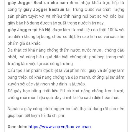
giày Jogger Bestrun cho nam
được nhập khẩu trực tiếp từ
công ty
giày Jogger Bestrun
tại Trung Quốc với chất lượng
sản phẩm tuyệt vời và nhiều tính năng nổi bật so với các loại
giày bảo hộ đang được sản xuất trong nước hiện nay.
giày Jogger tại Hà Nội
được làm từ chất liệu da thật 100% với
ưu điểm không bị bong, chóc. có độ bền cao hơn so với các sản
phẩm giả da khác.
Da thật có khả năng chống thấm nước, nước mưa , chống dầu
nhớt,.. vô cùng hiệu quả đặc biệt chúng rất phù hợp trong môi
trường làm việc tại các công trường.
Cấu tạo sản phẩm đặc biệt là với phần mũi giày và đế giày làm
bằng thép, có khả năng chống va đập mạnh, chống lại sự đâm
xuyên bởi các vật nhọn như đinh , sắt,thép.
Đế giày bọc bằng chất liệu PU có khả năng chống trơn trượt,
chống mài mòn hiệu quả. đây chính là lớp cách điện hoàn hảo.
Ngoài ra giày công trình jogger có tuổi thọ sử dụng rất cao nên
giúp bạn tiết kiệm tối đa chi phí.
Xem thêm:
https://www.vinp.vn/bao-ve-chan