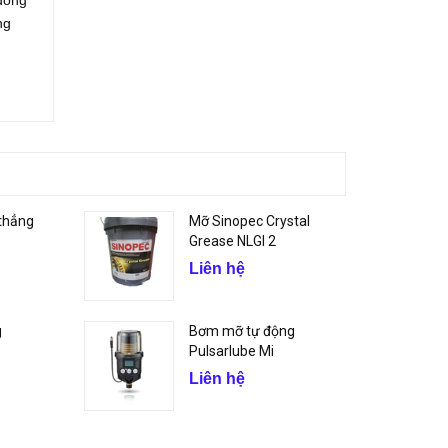
 đóng
ng
thẳng
Mỡ Sinopec Crystal
Grease NLGI 2
Liên hệ
g
Bơm mỡ tự động
Pulsarlube Mi
Liên hệ