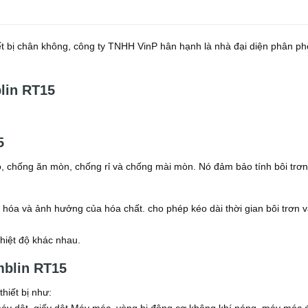
t bị chân không, công ty TNHH VinP hân hạnh là nhà đại diện phân ph
lin RT15
5
ao, chống ăn mòn, chống rỉ và chống mài mòn. Nó đảm bảo tính bôi trơn
 hóa và ảnh hưởng của hóa chất. cho phép kéo dài thời gian bôi trơn 
hiệt độ khác nhau.
mblin RT15
hiết bị như: