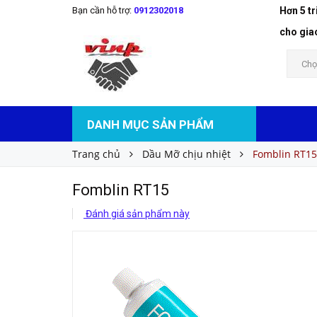
Bạn cần hỗ trợ:
0912302018
Hơn 5 t
Fomblin RT15
Liên hệ
Giá bán:
cho gia
Chọ
DANH MỤC SẢN PHẨM
Trang chủ
Dầu Mỡ chịu nhiệt
Fomblin RT15
Fomblin RT15
Đánh giá sản phẩm này