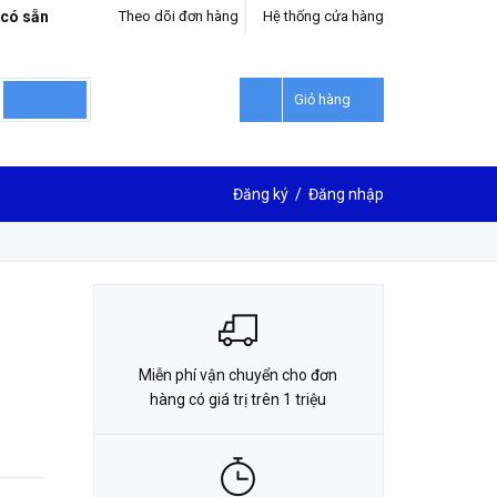
 có sẵn
Theo dõi đơn hàng
Hệ thống cửa hàng
LIÊN HỆ ĐẶT HÀNG
0912302018
Giỏ hàng
Đăng ký
/
Đăng nhập
Miễn phí vận chuyển cho đơn
hàng có giá trị trên 1 triệu