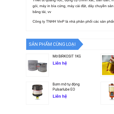
Thiết bị quang học, dụng cụ chính xác, bán dẫn,
gói, máy in bìa cứng, máy cài đặt, dây chuyền sả
băng tải, vv
Công ty TNHH VinP là nhà phân phối các sản phẩ
SẢN PHẨM CÙNG LOẠI
Mỡ BIRKOSIT 1KG
Liên hệ
Bơm mỡ tự động
Pulsarlube EO
Liên hệ