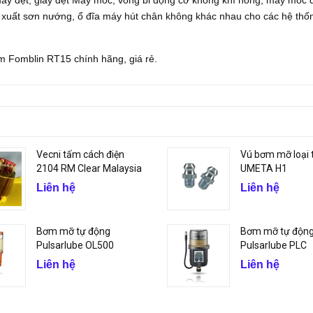
 máy dệt, giấy dệt Máy móc, vòng bi động cơ không khí nóng, máy móc
n xuất sơn nướng, ổ đĩa máy hút chân không khác nhau cho các hệ thố
m Fomblin RT15 chính hãng, giá rẻ.
Vecni tấm cách điện
Vú bơm mỡ loại 
2104 RM Clear Malaysia
UMETA H1
Liên hệ
Liên hệ
Bơm mỡ tự động
Bơm mỡ tự độn
Pulsarlube OL500
Pulsarlube PLC
Liên hệ
Liên hệ