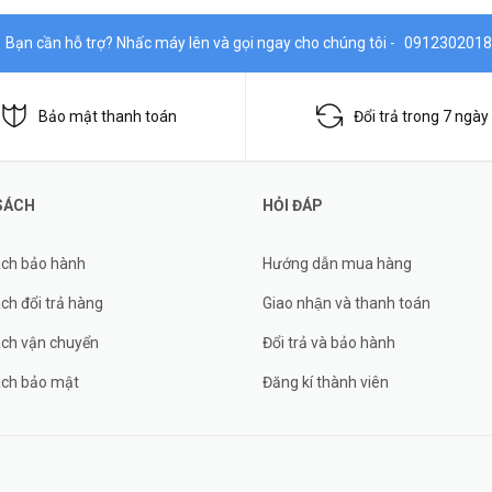
Bạn cần hỗ trợ? Nhấc máy lên và gọi ngay cho chúng tôi -
0912302018
Bảo mật thanh toán
Đổi trả trong 7 ngày
SÁCH
HỎI ĐÁP
ách bảo hành
Hướng dẫn mua hàng
ch đổi trả hàng
Giao nhận và thanh toán
ách vận chuyển
Đổi trả và bảo hành
ách bảo mật
Đăng kí thành viên