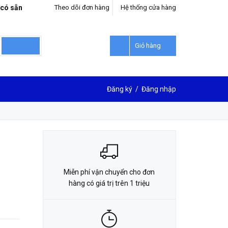
 có sẵn
Theo dõi đơn hàng
Hệ thống cửa hàng
LIÊN HỆ ĐẶT HÀNG
0912302018
Giỏ hàng
Đăng ký
/
Đăng nhập
Miễn phí vận chuyển cho đơn
hàng có giá trị trên 1 triệu