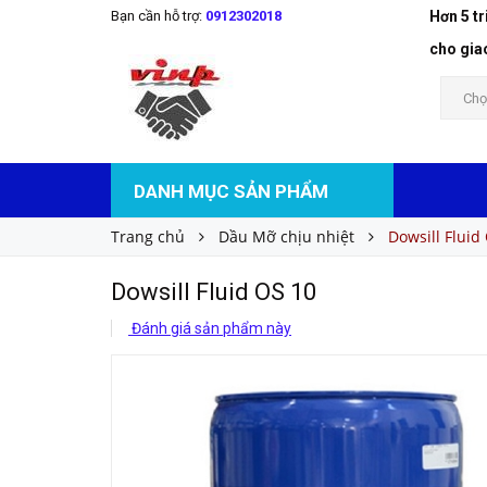
Bạn cần hỗ trợ:
0912302018
Hơn 5 t
Dowsill Fluid OS 10
Liên hệ
Giá bán:
cho gia
Chọ
DANH MỤC SẢN PHẨM
Trang chủ
Dầu Mỡ chịu nhiệt
Dowsill Fluid
Dowsill Fluid OS 10
Đánh giá sản phẩm này