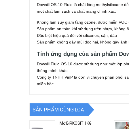
Dowsill OS-10 Fluid là chất lỏng methylsiloxane d
một chất làm sạch và chất mang chính xác.
Không làm suy giảm tầng ozone, được miễn VOC (V
Sản phẩm an toàn khi sử dụng trên nhựa, không ă
Đặc biệt hiệu quả đối với silicones, cặn, dầu
Sản phẩm không gây mùi độc hại, không gây ảnh 
Tính ứng dụng của sản phẩm Dow
Dowsill Fluid OS 10 được sử dụng như một lớp phủ 
thông mình khác.
Công ty TNHH VinP là đơn vị chuyên phân phối sản
miền bắc.
SẢN PHẨM CÙNG LOẠI
Mỡ BIRKOSIT 1KG