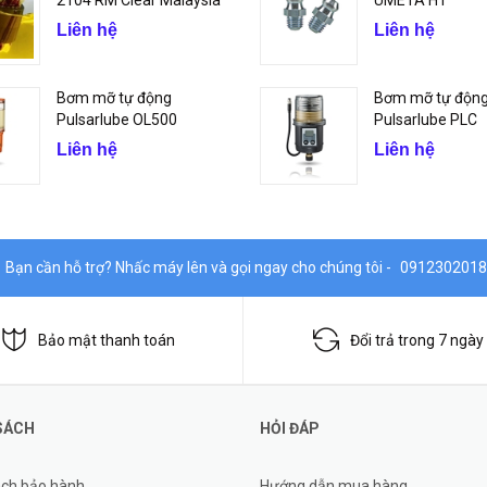
2104 RM Clear Malaysia
UMETA H1
Liên hệ
Liên hệ
Bơm mỡ tự động
Bơm mỡ tự độn
Pulsarlube OL500
Pulsarlube PLC
Liên hệ
Liên hệ
Bạn cần hỗ trợ? Nhấc máy lên và gọi ngay cho chúng tôi -
0912302018
Bảo mật thanh toán
Đổi trả trong 7 ngày
SÁCH
HỎI ĐÁP
ách bảo hành
Hướng dẫn mua hàng