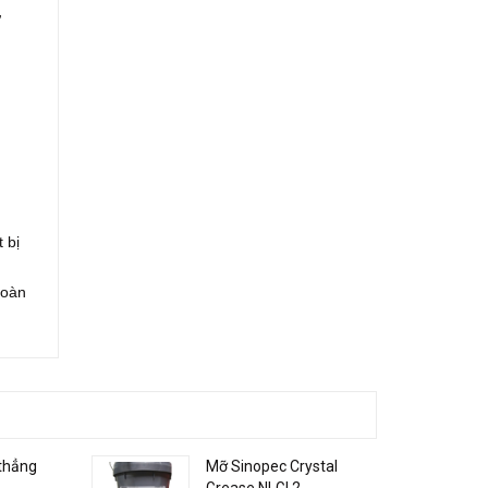
ư
 bị
toàn
thẳng
Mỡ Sinopec Crystal