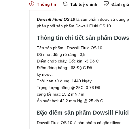
Thông tin
Tab tuỳ chỉnh
Đánh giá
Dowsill Fluid OS 10
là sản phẩm được sử dụng phổ
phân phối sản phẩm Dowsill Fluid OS 10.
Thông tin chi tiết sản phẩm Dows
Tên sản phẩm : Dowsill Fluid OS 10
Độ nhớt động rõ ràng : 0,5
Điểm chớp cháy, Cốc kín: -3 Độ C
Điểm đóng băng: -68 Độ C Độ
kỵ nước:
Thời hạn sử dụng: 1440 Ngày
Trọng lượng riêng @ 25C: 0.76 Độ
căng bề mặt: 15.2 mN / m
Áp suất hơi: 42,2 mm Hg @ 25 độ C
Đặc điểm sản phẩm Dowsill Flui
Dowsill Fluid OS 10 là sản phẩm có gốc silicon