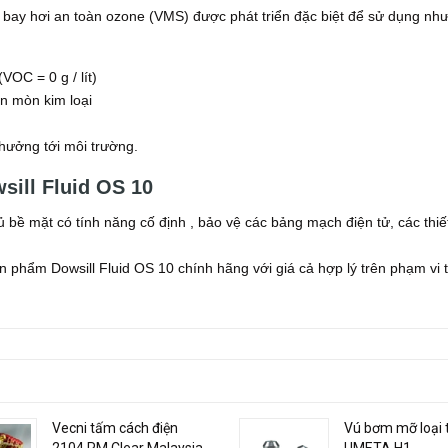
ễ bay hơi an toàn ozone (VMS) được phát triển đặc biệt để sử dụng nh
OC = 0 g / lít)
n mòn kim loại
hưởng tới môi trường.
sill Fluid OS 10
bề mặt có tính năng cố định , bảo vệ các bảng mạch điện tử, các thiết
 phẩm Dowsill Fluid OS 10 chính hãng với giá cả hợp lý trên phạm vi 
Vecni tấm cách điện
Vú bơm mỡ loại 