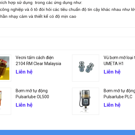
hích hợp sử dụng trong các ứng dụng như:
ông nghiệp và ô tô đòi hỏi các tiêu chuẩn độ tin cậy khác nhau như l
phần nhạy cảm và thiết kế có độ mịn cao
Vecni tấm cách điện
Vú bơm mỡ loại 
2104 RM Clear Malaysia
UMETA H1
Liên hệ
Liên hệ
Bơm mỡ tự động
Bơm mỡ tự độn
Pulsarlube OL500
Pulsarlube PLC
Liên hệ
Liên hệ