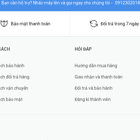
Bạn cần hỗ trợ? Nhấc máy lên và gọi ngay cho chúng tôi -
0912302018
Bảo mật thanh toán
Đổi trả trong 7 ngày
SÁCH
HỎI ĐÁP
ách bảo hành
Hướng dẫn mua hàng
ch đổi trả hàng
Giao nhận và thanh toán
ách vận chuyển
Đổi trả và bảo hành
ách bảo mật
Đăng kí thành viên