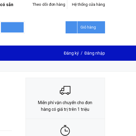
 có sẵn
Theo dõi đơn hàng
Hệ thống cửa hàng
LIÊN HỆ ĐẶT HÀNG
0912302018
Giỏ hàng
Đăng ký
/
Đăng nhập
Miễn phí vận chuyển cho đơn
hàng có giá trị trên 1 triệu