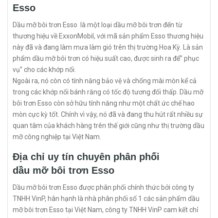
Esso
Dầu mỡ bôi trơn Esso là một loại dầu mỡ bôi trơn đến từ
thương hiệu về ExxonMobil, với mã sản phẩm Esso thương hiệu
này đã và đang làm mưa làm gió trên thị trường Hoa Kỳ. Là sản
phẩm dầu mỡ bôi trơn có hiệu suất cao, được sinh ra để” phục
vụ” cho các khớp nối.
Ngoài ra, nó còn có tính năng bảo vệ và chống mài mòn kể cả
trong các khớp nối bánh răng có tốc độ tương đối thấp. Dầu mỡ
bôi trơn Esso còn sở hữu tính năng như một chất ức chế hao
mòn cực kỳ tốt. Chính vì vậy, nó đã và đang thu hút rất nhiều sự
quan tâm của khách hàng trên thế giới cũng như thị trường dầu
mỡ công nghiệp tại Việt Nam.
Địa chỉ uy tín chuyên phân phối
dầu mỡ bôi trơn Esso
Dầu mỡ bôi trơn Esso được phân phối chính thức bởi công ty
TNHH VinP, hân hạnh là nhà phân phối số 1 các sản phẩm dầu
mỡ bôi trơn Esso tại Việt Nam, công ty TNHH VinP cam kết chỉ