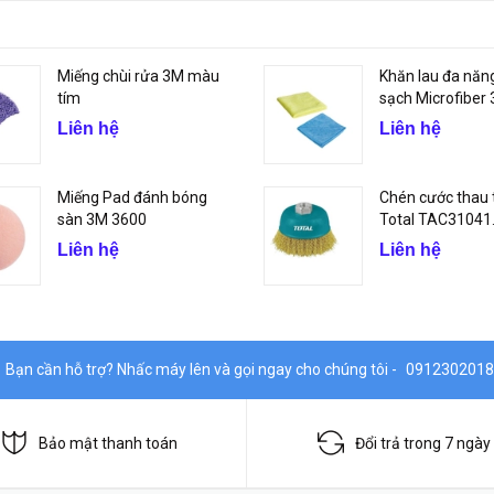
Miếng chùi rửa 3M màu
Khăn lau đa năn
tím
sạch Microfiber
Liên hệ
Liên hệ
Miếng Pad đánh bóng
Chén cước thau
sàn 3M 3600
Total TAC31041
Liên hệ
Liên hệ
Bạn cần hỗ trợ? Nhấc máy lên và gọi ngay cho chúng tôi -
0912302018
Bảo mật thanh toán
Đổi trả trong 7 ngày