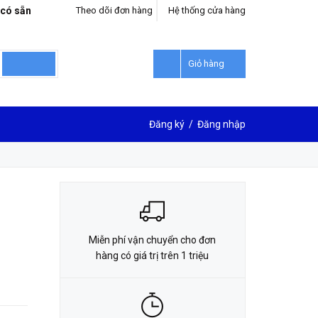
 có sẵn
Theo dõi đơn hàng
Hệ thống cửa hàng
LIÊN HỆ ĐẶT HÀNG
0912302018
Giỏ hàng
Đăng ký
/
Đăng nhập
Miễn phí vận chuyển cho đơn
hàng có giá trị trên 1 triệu