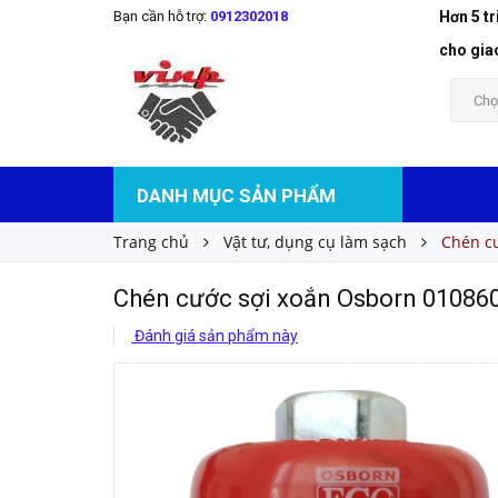
Bạn cần hỗ trợ:
0912302018
Hơn 5 t
Chén cước sợi xoắn Osborn 0108608152-IN
Liên hệ
Giá bán:
cho gia
Chọ
DANH MỤC SẢN PHẨM
Trang chủ
Vật tư, dụng cụ làm sạch
Chén c
Chén cước sợi xoắn Osborn 0108
Đánh giá sản phẩm này