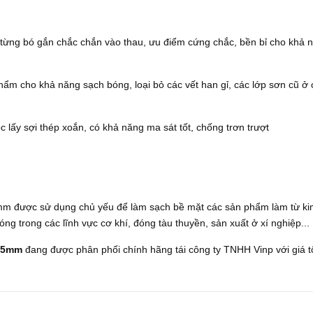
 từng bó gắn chắc chắn vào thau, ưu điểm cứng chắc, bền bỉ cho khả 
ẩm cho khả năng sạch bóng, loại bỏ các vết han gỉ, các lớp sơn cũ ở 
lấy sợi thép xoắn, có khả năng ma sát tốt, chống trơn trượt
 được sử dụng chủ yếu để làm sạch bề mặt các sản phẩm làm từ ki
bóng trong các lĩnh vực cơ khí, đóng tàu thuyền, sản xuất ở xí nghiệp...
D75mm
đang được phân phối chính hãng tái công ty TNHH Vinp với giá t