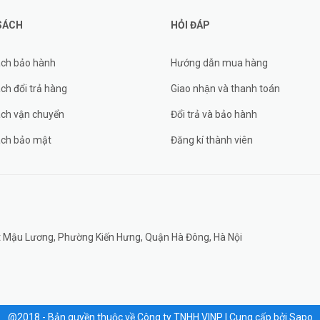
SÁCH
HỎI ĐÁP
ách bảo hành
Hướng dẫn mua hàng
ch đổi trả hàng
Giao nhận và thanh toán
ách vận chuyển
Đổi trả và bảo hành
ách bảo mật
Đăng kí thành viên
đất Mậu Lương, Phường Kiến Hưng, Quận Hà Đông, Hà Nội
@2018 - Bản quyền thuộc về Công ty TNHH VINP
|
Cung cấp bởi
Sapo