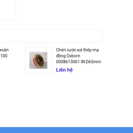
 xoắn
Chén cước sợi thép mạ
 100
đồng Osborn
0008613061-IN D65mm
Liên hệ