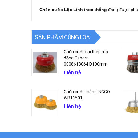
Chén cước Lộc Linh inox thẳng
đang được phân 
SẢN PHẨM CÙNG LOẠI
Chén cước sợi thép mạ
đồng Osborn
0008613064 D100mm
Liên hệ
Chén cước thẳng INGCO
WB11501
Liên hệ