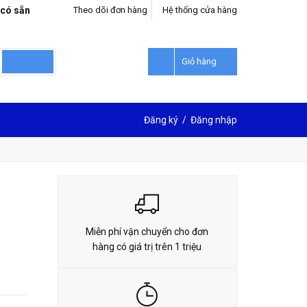
 có sẵn
Theo dõi đơn hàng
Hệ thống cửa hàng
LIÊN HỆ ĐẶT HÀNG
0912302018
Giỏ hàng
Đăng ký
/
Đăng nhập
Miễn phí vận chuyển cho đơn
hàng có giá trị trên 1 triệu