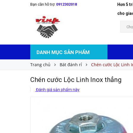
Bạn cần hỗ trợ:
0912302018
Hơn 5 t
Chén cước Lộc Linh Inox thẳng
Liên hệ
Giá bán:
cho gia
Chọ
DANH MỤC SẢN PHẨM
Trang chủ
Bát đánh rỉ
Chén cước Lộc Linh 
Chén cước Lộc Linh Inox thẳng
Đánh giá sản phẩm này