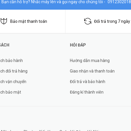
Bạn cần hỗ trợ? Nhấc máy lên và gọi ngay cho chúng tôi -
0912302018
Bảo mật thanh toán
Đổi trả trong 7 ngày
SÁCH
HỎI ĐÁP
ách bảo hành
Hướng dẫn mua hàng
ch đổi trả hàng
Giao nhận và thanh toán
ách vận chuyển
Đổi trả và bảo hành
ách bảo mật
Đăng kí thành viên