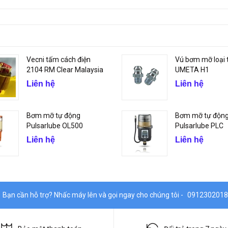
Vecni tấm cách điện
Vú bơm mỡ loại 
2104 RM Clear Malaysia
UMETA H1
Liên hệ
Liên hệ
Bơm mỡ tự động
Bơm mỡ tự độn
Pulsarlube OL500
Pulsarlube PLC
Liên hệ
Liên hệ
Bạn cần hỗ trợ? Nhấc máy lên và gọi ngay cho chúng tôi -
0912302018