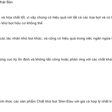
Nhật Bản.
và hóa chất tốt, vì vậy chúng có hiệu quả với tất cả các loại bọt và có 
n khử bọt hữu cơ không thể.
 các tác nhân khử bọt khác, và cũng có hiệu quả trong việc ngăn ngừa 
úng cực kỳ ổn định và không tấn công hoặc phản ứng với các chất khá
h thức các sản phẩm Chất khử bọt Shin-Etsu với giá cả hợp lý nhất t