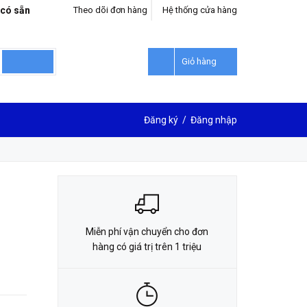
 có sẵn
Theo dõi đơn hàng
Hệ thống cửa hàng
LIÊN HỆ ĐẶT HÀNG
0912302018
Giỏ hàng
Đăng ký
/
Đăng nhập
Miễn phí vận chuyển cho đơn
hàng có giá trị trên 1 triệu