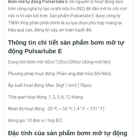
Bơm mỡ tự động Pulsarlube E
với nguyên lý hoạt động dựa
trên công nghệ tự tạo ra khí nitơ trơ (N2) để dẫn mỡ từ cốc mỡ
vào vị trí cần bôi trơn. Sản phẩm Pulsarlube E được công ty
TNHH Vinp phân phối chính là sự lựa chọn phù hợp mang lại
hiệu quả cao, đáng tin cậy, an toàn tuyệt đối.
Thông tin chi tiết sản phẩm bơm mỡ tự
động Pulsarlube E
Dung tích bình mỡ: 60cc/120cc/240cc (dùng một lần)
Phương pháp hoạt động: Phản ứng điện hóa (khí Nitơ)
Áp suất hoạt động: Max. 5kgf / cm2 (70psi)
Thời gian hoạt động: 1, 2, 3, 6, 12 tháng
Nhiệt độ hoạt động: -20 ℃ ~ 55 ℃ (-4 ° F ~ 131 ° F)
Đóng gói: 10 đơn vị / hộp IEC
Đặc tính của sản phẩm bơm mỡ tự động